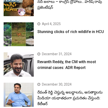
నదీ జలాలు – కాంగ్రెస్ ద్రోహాలు.. హరీష్ రావు
ప్రజెంటేషన్
April 4, 2025
Stunning clicks of rich wildlife in HCU
December 31, 2024
Revanth Reddy, the CM with most
criminal cases: ADR Report
December 30, 2024
రేవంత్ రెడ్డి చెప్తున్న అబద్ధాలను, అసత్యాలను
మీడియా యథాతథంగా ప్రచురితం చేస్తుంది:
కేటీఆర్