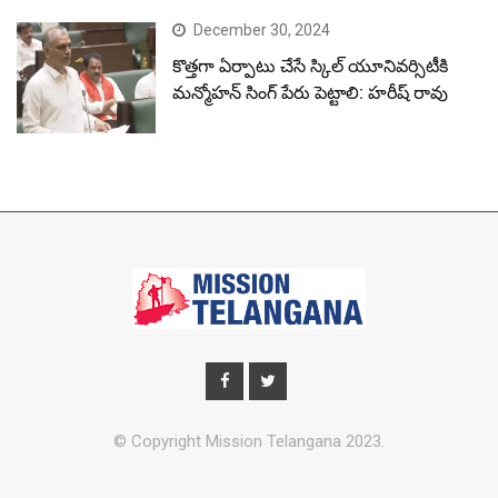
December 30, 2024
కొత్తగా ఏర్పాటు చేసే స్కిల్ యూనివర్సిటీకి
మన్మోహన్ సింగ్ పేరు పెట్టాలి: హరీష్ రావు
© Copyright Mission Telangana 2023.