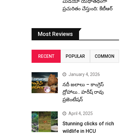
మీడియా యథాతథంగా
ప్రచురితం చేస్తుంది: కేటీఆర్
Most Reviews
RECENT
POPULAR
COMMON
January 4, 2026
నదీ జలాలు – కాంగ్రెస్
ద్రోహాలు.. హరీష్ రావు
ప్రజెంటేషన్
April 4, 2025
Stunning clicks of rich
wildlife in HCU