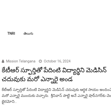
TNRI
తెలుగు
Mission Telangana
October 16, 2024
కేటీఆర్ స్ఫూర్తితో పేదింటి విద్యార్థిని మెడిసిన్
చదువుకు మరో ఎన్నారై అండ
కేటీఆర్ స్ఫూర్తితో పేదింటి విద్యార్థిని మెడిసిన్ చదువుకు ఆర్థిక సాయం అందిం
మరో ఎన్నారై ముందుకు వచ్చారు. శ్రీనివాస్ పొట్టి అనే ఎన్నారై షాద్‌నగర్‌కు చె
భైరమోని…