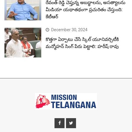
రేవంత్ రెడ్డి చెప్తున్న అబద్ధాలను, అసత్యాలను
మీడియా యథాతథంగా ప్రచురితం చేస్తుంది:
కేటీఆర్
December 30, 2024
కొత్తగా ఏర్పాటు చేసే స్కిల్ యూనివర్సిటీకి
మన్మోహన్ సింగ్ పేరు పెట్టాలి: హరీష్ రావు