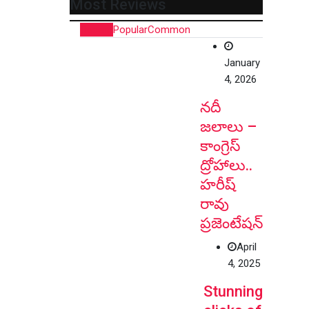
Most Reviews
Recent
Popular
Common
January
4, 2026
నదీ
జలాలు –
కాంగ్రెస్
ద్రోహాలు..
హరీష్
రావు
ప్రజెంటేషన్
April
4, 2025
Stunning