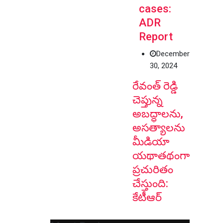
cases:
ADR
Report
December
30, 2024
రేవంత్ రెడ్డి
చెప్తున్న
అబద్ధాలను,
అసత్యాలను
మీడియా
యథాతథంగా
ప్రచురితం
చేస్తుంది:
కేటీఆర్