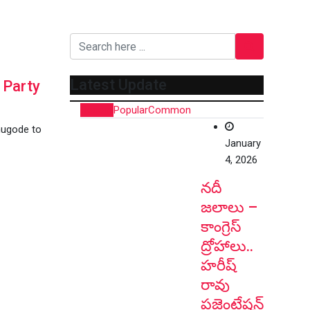
Latest Update
 Party
Recent
Popular
Common
nugode to
January
4, 2026
నదీ
జలాలు –
కాంగ్రెస్
ద్రోహాలు..
హరీష్
రావు
ప్రజెంటేషన్