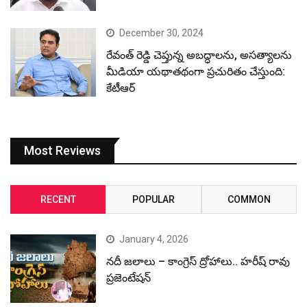
December 30, 2024
రేవంత్ రెడ్డి చెప్తున్న అబద్ధాలను, అసత్యాలను
మీడియా యథాతథంగా ప్రచురితం చేస్తుంది:
కేటీఆర్
Most Reviews
RECENT
POPULAR
COMMON
January 4, 2026
నదీ జలాలు – కాంగ్రెస్ ద్రోహాలు.. హరీష్ రావు
ప్రజెంటేషన్