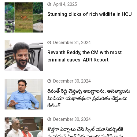
April 4, 2025
Stunning clicks of rich wildlife in HCU
December 31, 2024
Revanth Reddy, the CM with most
criminal cases: ADR Report
December 30, 2024
రేవంత్ రెడ్డి చెప్తున్న అబద్ధాలను, అసత్యాలను
మీడియా యథాతథంగా ప్రచురితం చేస్తుంది:
కేటీఆర్
December 30, 2024
కొత్తగా ఏర్పాటు చేసే స్కిల్ యూనివర్సిటీకి
మన్మోహన్ సింగ్ పేరు పెట్టాలి: హరీష్ రావు