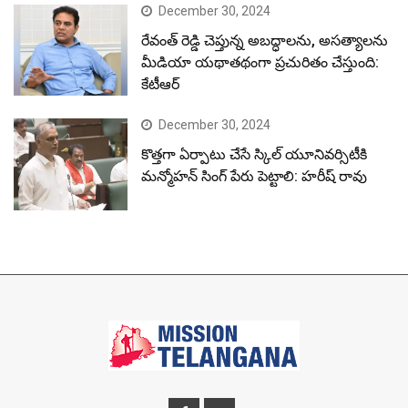
December 30, 2024
రేవంత్ రెడ్డి చెప్తున్న అబద్ధాలను, అసత్యాలను
మీడియా యథాతథంగా ప్రచురితం చేస్తుంది:
కేటీఆర్
December 30, 2024
కొత్తగా ఏర్పాటు చేసే స్కిల్ యూనివర్సిటీకి
మన్మోహన్ సింగ్ పేరు పెట్టాలి: హరీష్ రావు