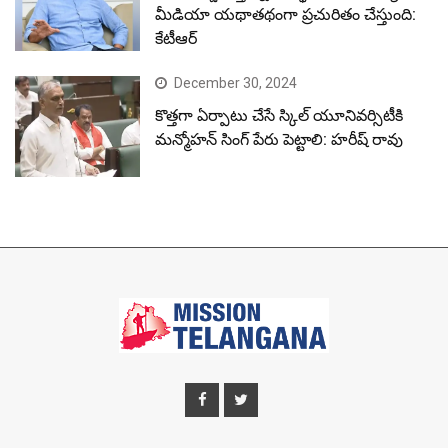
మీడియా యథాతథంగా ప్రచురితం చేస్తుంది:
కేటీఆర్
December 30, 2024
కొత్తగా ఏర్పాటు చేసే స్కిల్ యూనివర్సిటీకి
మన్మోహన్ సింగ్ పేరు పెట్టాలి: హరీష్ రావు