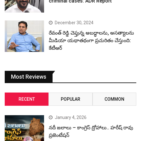
criminal cases: ADR Report
December 30, 2024
రేవంత్ రెడ్డి చెప్తున్న అబద్ధాలను, అసత్యాలను
మీడియా యథాతథంగా ప్రచురితం చేస్తుంది:
కేటీఆర్
Most Reviews
RECENT
POPULAR
COMMON
January 4, 2026
నదీ జలాలు – కాంగ్రెస్ ద్రోహాలు.. హరీష్ రావు
ప్రజెంటేషన్