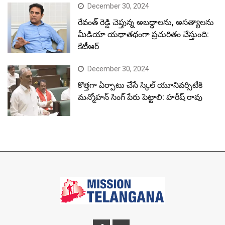
December 30, 2024
రేవంత్ రెడ్డి చెప్తున్న అబద్ధాలను, అసత్యాలను
మీడియా యథాతథంగా ప్రచురితం చేస్తుంది:
కేటీఆర్
December 30, 2024
కొత్తగా ఏర్పాటు చేసే స్కిల్ యూనివర్సిటీకి
మన్మోహన్ సింగ్ పేరు పెట్టాలి: హరీష్ రావు