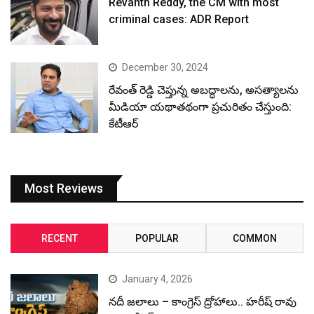
Revanth Reddy, the CM with most
criminal cases: ADR Report
December 30, 2024
రేవంత్ రెడ్డి చెప్తున్న అబద్ధాలను, అసత్యాలను
మీడియా యథాతథంగా ప్రచురితం చేస్తుంది:
కేటీఆర్
Most Reviews
RECENT
POPULAR
COMMON
January 4, 2026
నదీ జలాలు – కాంగ్రెస్ ద్రోహాలు.. హరీష్ రావు