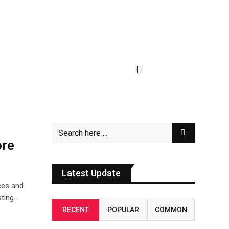
ore
Latest Update
ces and
sting…
RECENT
POPULAR
COMMON