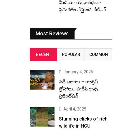
మీడియా యథాతథంగా
ప్రచురితం చేస్తుంది: కేటీఆర్
Most Reviews
RECENT
POPULAR
COMMON
January 4, 2026
నదీ జలాలు – కాంగ్రెస్
ద్రోహాలు.. హరీష్ రావు
ప్రజెంటేషన్
April 4, 2025
Stunning clicks of rich
wildlife in HCU