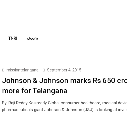
TNRI
తెలుగు
missiontelangana
September 4, 2015
Johnson & Johnson marks Rs 650 cr
more for Telangana
By: Raji Reddy Kesireddy Global consumer healthcare, medical devi
pharmaceuticals giant Johnson & Johnson (J&J) is looking at inve