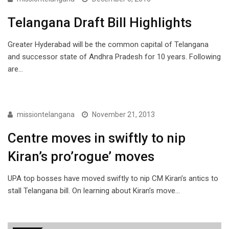
Telangana Draft Bill Highlights
Greater Hyderabad will be the common capital of Telangana
and successor state of Andhra Pradesh for 10 years. Following
are…
ARTICLES
missiontelangana
November 21, 2013
Centre moves in swiftly to nip
Kiran’s pro’rogue’ moves
UPA top bosses have moved swiftly to nip CM Kiran’s antics to
stall Telangana bill. On learning about Kiran’s move…