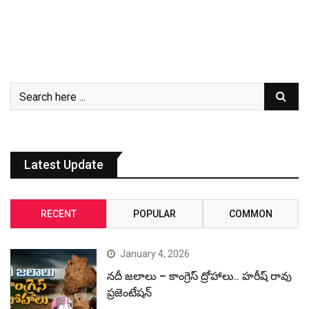
Latest Update
RECENT
POPULAR
COMMON
January 4, 2026
నదీ జలాలు – కాంగ్రెస్ ద్రోహాలు.. హరీష్ రావు
ప్రజెంటేషన్