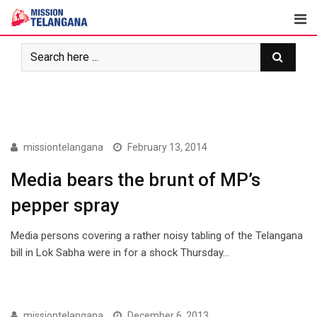
Skip
to
content
ARTICLES
missiontelangana
February 13, 2014
Media bears the brunt of MP’s
pepper spray
Media persons covering a rather noisy tabling of the Telangana
bill in Lok Sabha were in for a shock Thursday…
ARTICLES
missiontelangana
December 6, 2013