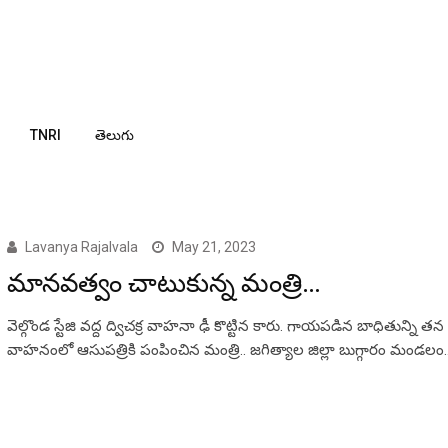
TNRI
తెలుగు
Lavanya Rajalvala
May 21, 2023
మానవత్వం చాటుకున్న మంత్రి…
వెల్గొండ స్టేజి వద్ద ద్విచక్ర వాహనా ఢీ కొట్టిన కారు. గాయపడిన బాధితున్ని తన
వాహనంలో ఆసుపత్రికి పంపించిన మంత్రి.. జగిత్యాల జిల్లా బుగ్గారం మండలం