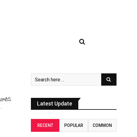
 పోలీస్
Latest Update
…
RECENT
POPULAR
COMMON