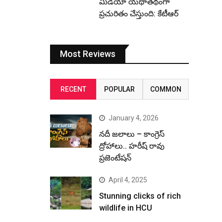
మీడియా యథాతథంగా
ప్రచురితం చేస్తుంది: కేటీఆర్
Most Reviews
RECENT
POPULAR
COMMON
January 4, 2026
నదీ జలాలు – కాంగ్రెస్
ద్రోహాలు.. హరీష్ రావు
ప్రజెంటేషన్
April 4, 2025
Stunning clicks of rich
wildlife in HCU