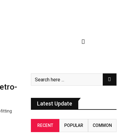
etro-
Latest Update
itting
RECENT
POPULAR
COMMON