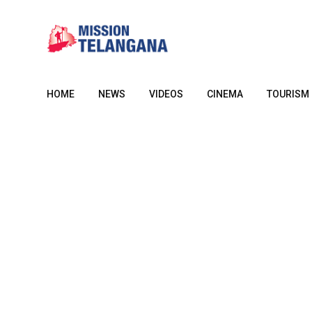
Skip
to
content
HOME
NEWS
VIDEOS
CINEMA
TOURISM
BUSINESS