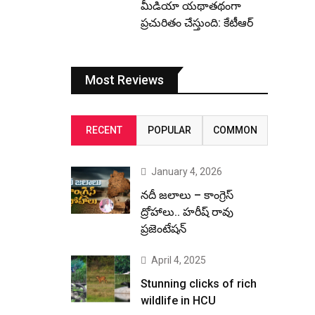
మీడియా యథాతథంగా
ప్రచురితం చేస్తుంది: కేటీఆర్
Most Reviews
RECENT
POPULAR
COMMON
January 4, 2026
నదీ జలాలు – కాంగ్రెస్
ద్రోహాలు.. హరీష్ రావు
ప్రజెంటేషన్
April 4, 2025
Stunning clicks of rich
wildlife in HCU