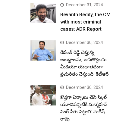
December 31, 2024
Revanth Reddy, the CM
with most criminal
cases: ADR Report
December 30, 2024
రేవంత్ రెడ్డి చెప్తున్న
అబద్ధాలను, అసత్యాలను
మీడియా యథాతథంగా
ప్రచురితం చేస్తుంది: కేటీఆర్
December 30, 2024
కొత్తగా ఏర్పాటు చేసే స్కిల్
యూనివర్సిటీకి మన్మోహన్
సింగ్ పేరు పెట్టాలి: హరీష్
రావు