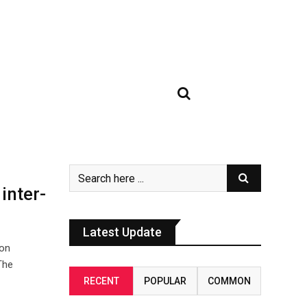
inter-
Latest Update
 on
The
RECENT
POPULAR
COMMON