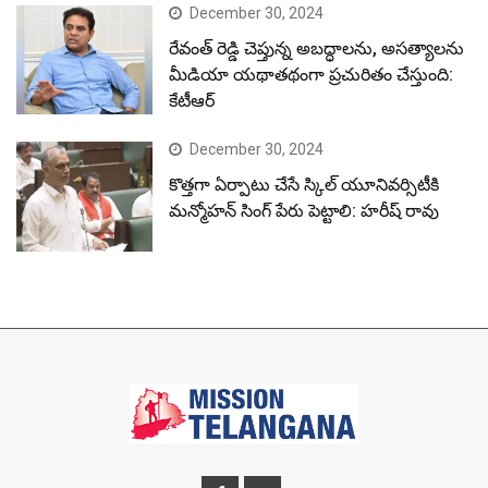
December 30, 2024
రేవంత్ రెడ్డి చెప్తున్న అబద్ధాలను, అసత్యాలను
మీడియా యథాతథంగా ప్రచురితం చేస్తుంది:
కేటీఆర్
December 30, 2024
కొత్తగా ఏర్పాటు చేసే స్కిల్ యూనివర్సిటీకి
మన్మోహన్ సింగ్ పేరు పెట్టాలి: హరీష్ రావు