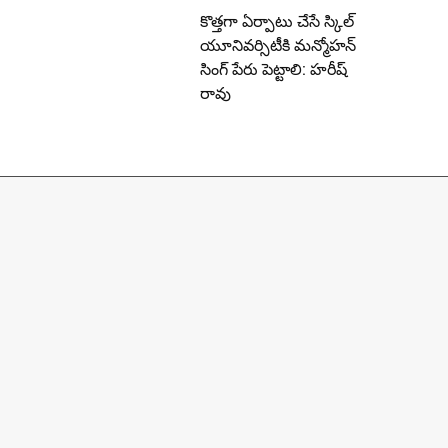
కొత్తగా ఏర్పాటు చేసే స్కిల్
యూనివర్సిటీకి మన్మోహన్
సింగ్ పేరు పెట్టాలి: హరీష్
రావు