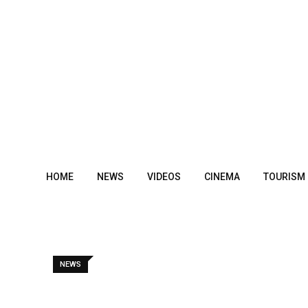
Skip
to
content
HOME
NEWS
VIDEOS
CINEMA
TOURISM
NEWS