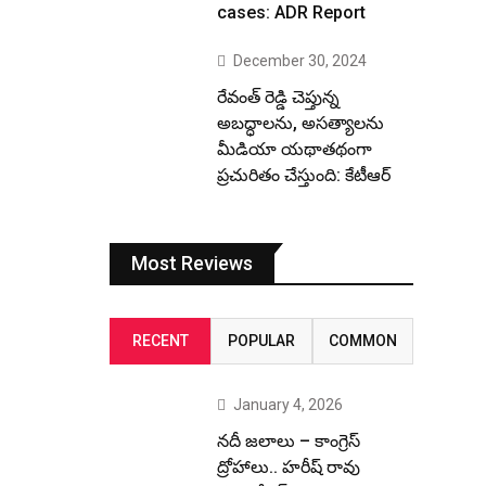
cases: ADR Report
December 30, 2024
రేవంత్ రెడ్డి చెప్తున్న
అబద్ధాలను, అసత్యాలను
మీడియా యథాతథంగా
ప్రచురితం చేస్తుంది: కేటీఆర్
Most Reviews
RECENT
POPULAR
COMMON
January 4, 2026
నదీ జలాలు – కాంగ్రెస్
ద్రోహాలు.. హరీష్ రావు