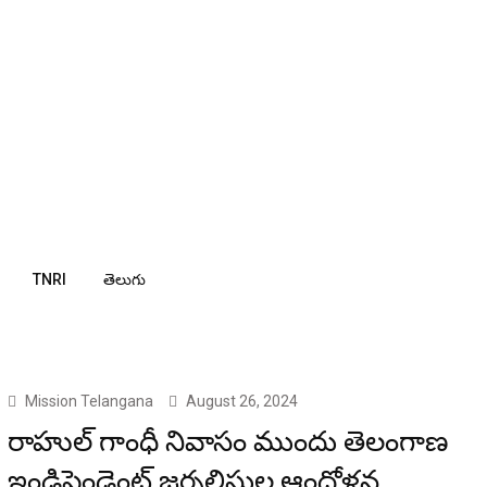
TNRI
తెలుగు
Mission Telangana
August 26, 2024
రాహుల్ గాంధీ నివాసం ముందు తెలంగాణ
ఇండిపెండెంట్ జర్నలిస్టుల ఆందోళన