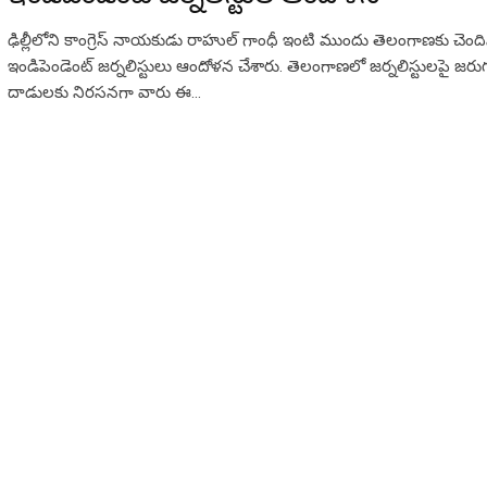
ఢిల్లీలోని కాంగ్రెస్ నాయకుడు రాహుల్ గాంధీ ఇంటి ముందు తెలంగాణకు చెంద
ఇండిపెండెంట్ జర్నలిస్టులు ఆందోళన చేశారు. తెలంగాణలో జర్నలిస్టులపై జరు
దాడులకు నిరసనగా వారు ఈ…