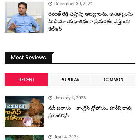
December 30, 2024
రేవంత్ రెడ్డి చెప్తున్న అబద్ధాలను, అసత్యాలను
మీడియా యథాతథంగా ప్రచురితం చేస్తుంది:
కేటీఆర్
Most Reviews
RECENT
POPULAR
COMMON
January 4, 2026
నదీ జలాలు – కాంగ్రెస్ ద్రోహాలు.. హరీష్ రావు
ప్రజెంటేషన్
April 4, 2025