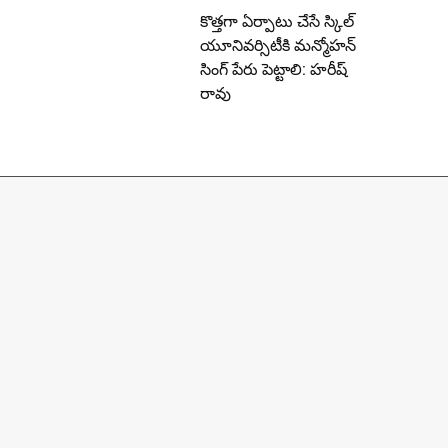
కొత్తగా ఏర్పాటు చేసే స్కిల్
యూనివర్సిటీకి మన్మోహన్
సింగ్ పేరు పెట్టాలి: హరీష్
రావు