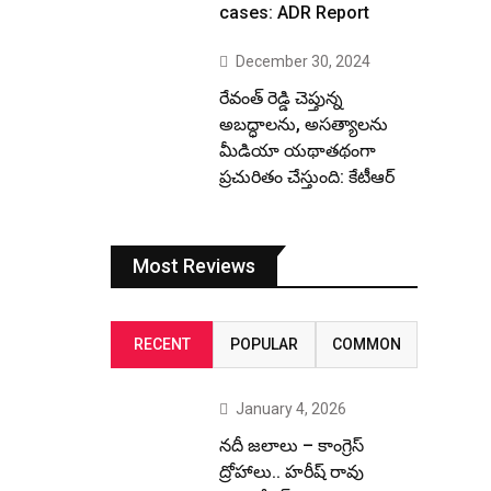
cases: ADR Report
December 30, 2024
రేవంత్ రెడ్డి చెప్తున్న
అబద్ధాలను, అసత్యాలను
మీడియా యథాతథంగా
ప్రచురితం చేస్తుంది: కేటీఆర్
Most Reviews
RECENT
POPULAR
COMMON
January 4, 2026
నదీ జలాలు – కాంగ్రెస్
ద్రోహాలు.. హరీష్ రావు