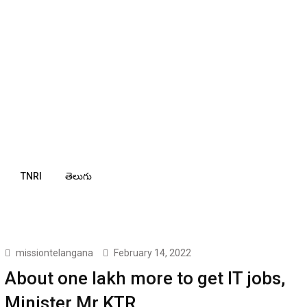
TNRI
తెలుగు
missiontelangana
February 14, 2022
About one lakh more to get IT jobs,
Minister Mr KTR