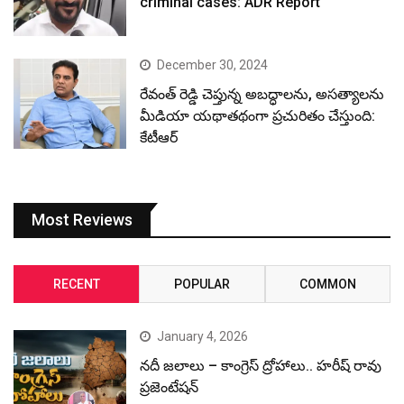
criminal cases: ADR Report
December 30, 2024
రేవంత్ రెడ్డి చెప్తున్న అబద్ధాలను, అసత్యాలను
మీడియా యథాతథంగా ప్రచురితం చేస్తుంది:
కేటీఆర్
Most Reviews
RECENT
POPULAR
COMMON
January 4, 2026
నదీ జలాలు – కాంగ్రెస్ ద్రోహాలు.. హరీష్ రావు
ప్రజెంటేషన్