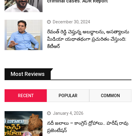
criminal cases: ADR Report
December 30, 2024
రేవంత్ రెడ్డి చెప్తున్న అబద్ధాలను, అసత్యాలను
మీడియా యథాతథంగా ప్రచురితం చేస్తుంది:
కేటీఆర్
Most Reviews
RECENT
POPULAR
COMMON
January 4, 2026
నదీ జలాలు – కాంగ్రెస్ ద్రోహాలు.. హరీష్ రావు
ప్రజెంటేషన్