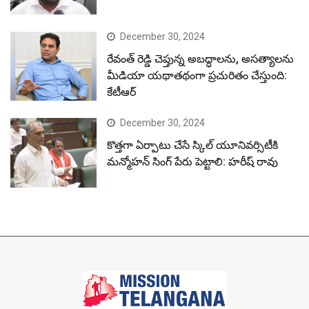
December 30, 2024
రేవంత్ రెడ్డి చెప్తున్న అబద్ధాలను, అసత్యాలను
మీడియా యథాతథంగా ప్రచురితం చేస్తుంది:
కేటీఆర్
December 30, 2024
కొత్తగా ఏర్పాటు చేసే స్కిల్ యూనివర్సిటీకి
మన్మోహన్ సింగ్ పేరు పెట్టాలి: హరీష్ రావు