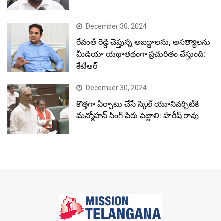
December 30, 2024
రేవంత్ రెడ్డి చెప్తున్న అబద్ధాలను, అసత్యాలను
మీడియా యథాతథంగా ప్రచురితం చేస్తుంది:
కేటీఆర్
December 30, 2024
కొత్తగా ఏర్పాటు చేసే స్కిల్ యూనివర్సిటీకి
మన్మోహన్ సింగ్ పేరు పెట్టాలి: హరీష్ రావు