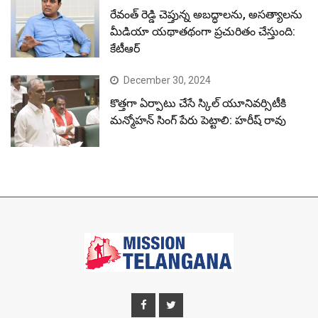
రేవంత్ రెడ్డి చెప్తున్న అబద్ధాలను, అసత్యాలను
మీడియా యథాతథంగా ప్రచురితం చేస్తుంది:
కేటీఆర్
December 30, 2024
కొత్తగా ఏర్పాటు చేసే స్కిల్ యూనివర్సిటీకి
మన్మోహన్ సింగ్ పేరు పెట్టాలి: హరీష్ రావు