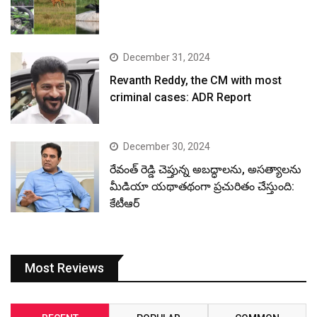
December 31, 2024
Revanth Reddy, the CM with most
criminal cases: ADR Report
December 30, 2024
రేవంత్ రెడ్డి చెప్తున్న అబద్ధాలను, అసత్యాలను
మీడియా యథాతథంగా ప్రచురితం చేస్తుంది:
కేటీఆర్
Most Reviews