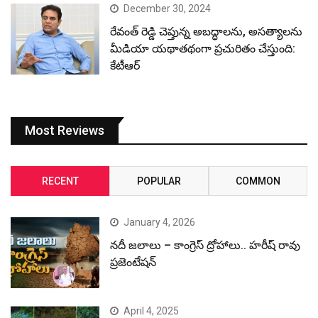
December 30, 2024
రేవంత్ రెడ్డి చెప్తున్న అబద్ధాలను, అసత్యాలను
మీడియా యథాతథంగా ప్రచురితం చేస్తుంది:
కేటీఆర్
Most Reviews
RECENT
POPULAR
COMMON
January 4, 2026
నదీ జలాలు – కాంగ్రెస్ ద్రోహాలు.. హరీష్ రావు
ప్రజెంటేషన్
April 4, 2025