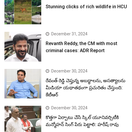
Stunning clicks of rich wildlife in HCU
December 31, 2024
Revanth Reddy, the CM with most
criminal cases: ADR Report
December 30, 2024
రేవంత్ రెడ్డి చెప్తున్న అబద్ధాలను, అసత్యాలను
మీడియా యథాతథంగా ప్రచురితం చేస్తుంది:
కేటీఆర్
December 30, 2024
కొత్తగా ఏర్పాటు చేసే స్కిల్ యూనివర్సిటీకి
మన్మోహన్ సింగ్ పేరు పెట్టాలి: హరీష్ రావు