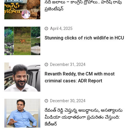
నదీ జలాలు – కాంగ్రెస్ ద్రోహాలు.. హరీష్ రావు
ప్రజెంటేషన్
April 4, 2025
Stunning clicks of rich wildlife in HCU
December 31, 2024
Revanth Reddy, the CM with most
criminal cases: ADR Report
December 30, 2024
రేవంత్ రెడ్డి చెప్తున్న అబద్ధాలను, అసత్యాలను
మీడియా యథాతథంగా ప్రచురితం చేస్తుంది:
కేటీఆర్