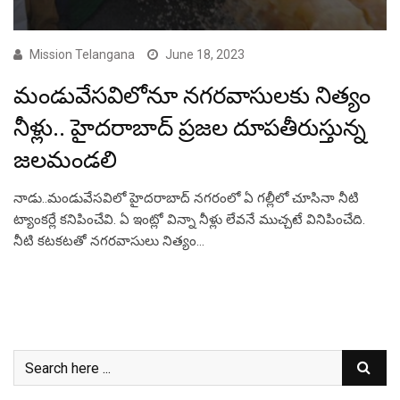
Mission Telangana
June 18, 2023
మండువేస‌విలోనూ న‌గ‌ర‌వాసుల‌కు నిత్యం
నీళ్లు.. హైద‌రాబాద్ ప్ర‌జ‌ల దూప‌తీరుస్తున్న
జ‌ల‌మండ‌లి
నాడు..మండువేస‌విలో హైద‌రాబాద్ న‌గ‌రంలో ఏ గ‌ల్లీలో చూసినా నీటి
ట్యాంక‌ర్లే క‌నిపించేవి. ఏ ఇంట్లో విన్నా నీళ్లు లేవ‌నే ముచ్చ‌టే వినిపించేది.
నీటి క‌ట‌క‌ట‌తో న‌గ‌ర‌వాసులు నిత్యం…