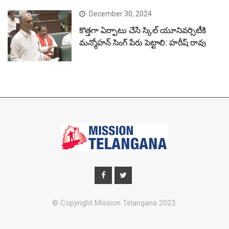
December 30, 2024
కొత్తగా ఏర్పాటు చేసే స్కిల్ యూనివర్సిటీకి
మన్మోహన్ సింగ్ పేరు పెట్టాలి: హరీష్ రావు
© Copyright Mission Telangana 2023.