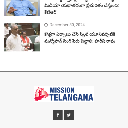
మీడియా యథాతథంగా ప్రచురితం చేస్తుంది:
కేటీఆర్
December 30, 2024
కొత్తగా ఏర్పాటు చేసే స్కిల్ యూనివర్సిటీకి
మన్మోహన్ సింగ్ పేరు పెట్టాలి: హరీష్ రావు