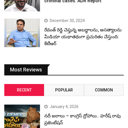
criminal cases: ADR Report
December 30, 2024
రేవంత్ రెడ్డి చెప్తున్న అబద్ధాలను, అసత్యాలను
మీడియా యథాతథంగా ప్రచురితం చేస్తుంది:
కేటీఆర్
Most Reviews
RECENT
POPULAR
COMMON
January 4, 2026
నదీ జలాలు – కాంగ్రెస్ ద్రోహాలు.. హరీష్ రావు
ప్రజెంటేషన్