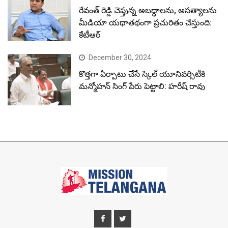
రేవంత్ రెడ్డి చెప్తున్న అబద్ధాలను, అసత్యాలను
మీడియా యథాతథంగా ప్రచురితం చేస్తుంది:
కేటీఆర్
December 30, 2024
కొత్తగా ఏర్పాటు చేసే స్కిల్ యూనివర్సిటీకి
మన్మోహన్ సింగ్ పేరు పెట్టాలి: హరీష్ రావు