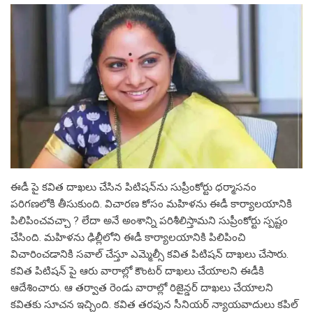
ఈడీ పై కవిత దాఖలు చేసిన పిటిషన్‌ను సుప్రీంకోర్టు ధర్మాసనం
పరిగణలోకి తీసుకుంది. విచారణ కోసం మహిళను ఈడీ కార్యాలయానికి
పిలిపించవచ్చా ? లేదా అనే అంశాన్ని పరిశీలిస్తామని సుప్రీంకోర్టు స్పష్టం
చేసింది. మహిళను ఢిల్లీలోని ఈడీ కార్యాలయానికి పిలిపించి
విచారించడానికి సవాల్ చేస్తూ ఎమ్మెల్సీ కవిత పిటిషన్ దాఖలు చేసారు.
కవిత పిటిషన్ పై ఆరు వారాల్లో కౌంటర్ దాఖలు చేయాలని ఈడీకి
ఆదేశించారు. ఆ తర్వాత రెండు వారాల్లో రిజైన్డర్ దాఖలు చేయాలని
కవితకు సూచన ఇచ్చింది. కవిత తరపున సీనియర్ న్యాయవాదులు కపిల్