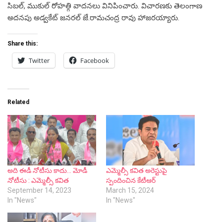
సిబల్, ముకుల్ రోహత్గి వాదనలు వినిపించారు. విచారణకు తెలంగాణ
అదనపు అడ్వకేట్ జనరల్ జే.రామచంద్ర రావు హాజరయ్యారు.
Share this:
Twitter
Facebook
Related
అది ఈడీ నోటీసు కాదు… మోడీ
ఎమ్మెల్సీ కవిత అరెస్టుపై
నోటీసు : ఎమ్మెల్సీ కవిత
స్పందించిన కేటీఆర్
September 14, 2023
March 15, 2024
In "News"
In "News"