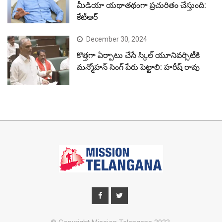
మీడియా యథాతథంగా ప్రచురితం చేస్తుంది:
కేటీఆర్
December 30, 2024
కొత్తగా ఏర్పాటు చేసే స్కిల్ యూనివర్సిటీకి
మన్మోహన్ సింగ్ పేరు పెట్టాలి: హరీష్ రావు