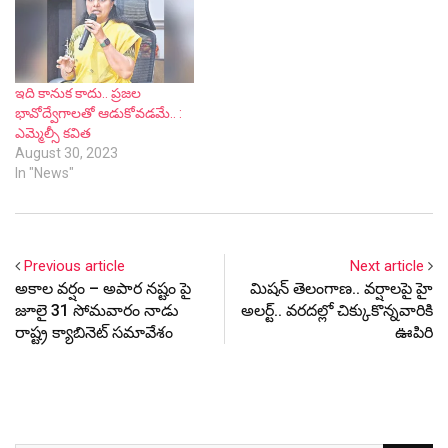
ఇది కానుక కాదు.. ప్రజల
భావోద్వేగాలతో ఆడుకోవడమే.. :
ఎమ్మెల్సీ కవిత
August 30, 2023
In "News"
Previous article
Next article
అకాల వర్షం – అపార నష్టం పై
మిష‌న్ తెలంగాణ‌.. వ‌ర్షాల‌పై హై
జూలై 31 సోమవారం నాడు
అల‌ర్ట్‌.. వ‌ర‌ద‌ల్లో చిక్కుకొన్నవారికి
రాష్ట్ర క్యాబినెట్ సమావేశం
ఊపిరి