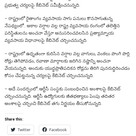
ప్రభుత్వ చర్యలపై కేబినెట్ సమీక్షించనున్నది.
– రాష్ట్రంలో రైతాంగం వ్యవసాయ సాగు పనులు కొనసాగుతున్న
నేపథ్యంలో.. అకాల వర్షాల వల్ల రాష్ట్ర వ్యవసాయ రంగంలో తలెత్తిన
పరిస్థితులను అంచనా వేస్తూ అనుసరించవలసిన ప్రత్యామ్నాయ
వ్యవసాయ విధానాలపై కేబినెట్ చర్చించనున్నది.
– రాష్ట్రంలో ఉధృతంగా కురిసిన వర్షాల వల్ల వాగులు, వంకలు పొంగి పొర్లి
రోడ్లు తెగిపోవడం, రవాణా మార్గాలకు జరిగిన నష్టాన్ని అంచనా
వేయనున్నది. అందుకు యుద్ధప్రాతిపదికన రోడ్లను తిరిగి పునరుద్ధిరించడం
కోసం చేపట్టనున్న చర్యలపై కేబినెట్ చర్చించనున్నది.
– అదే సందర్భంలో..ఆర్టీసీ సంస్థకు సంబంధించిన అంశాలపై కేబినెట్
చర్చించనున్నది. ఆర్టీసీ ఉద్యోగులకు జీతభత్యాలు పెంపు తదితర
అంశాలపై చర్చించి కేబినెట్ తగు నిర్ణయం తీసుకోనున్నది.
Share this:
Twitter
Facebook