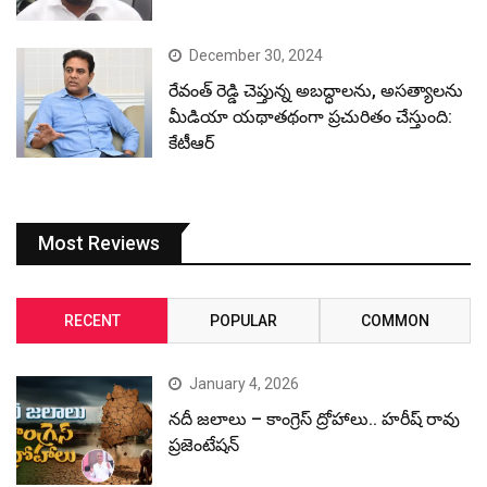
December 30, 2024
రేవంత్ రెడ్డి చెప్తున్న అబద్ధాలను, అసత్యాలను
మీడియా యథాతథంగా ప్రచురితం చేస్తుంది:
కేటీఆర్
Most Reviews
RECENT
POPULAR
COMMON
January 4, 2026
నదీ జలాలు – కాంగ్రెస్ ద్రోహాలు.. హరీష్ రావు
ప్రజెంటేషన్