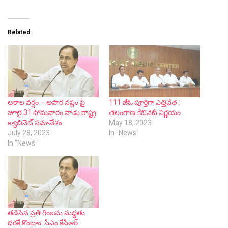
Related
అకాల వర్షం – అపార నష్టం పై
111 జీఓ పూర్తిగా ఎత్తివేత :
జూలై 31 సోమవారం నాడు రాష్ట్ర
తెలంగాణ కేబినెట్ నిర్ణయం
క్యాబినెట్ సమావేశం
May 18, 2023
July 28, 2023
In "News"
In "News"
తడిసిన ప్రతి గింజను మద్దతు
ధరకే కొంటాం: సీఎం కేసీఆర్