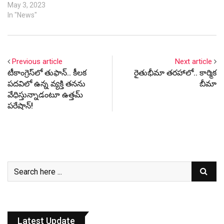
May 3, 2023
In "News"
Previous article
Next article
టీకాంగ్రెస్‌లో తుఫాన్‌.. కీల‌క
రైతుభీమా తరహాలో.. కార్మిక
ప‌ద‌విలో ఉన్న వ్య‌క్తి త‌న‌ను
బీమా
వేధిస్తున్నాడంటూ ఉత్త‌మ్
ప‌రేషాన్‌!
Latest Update