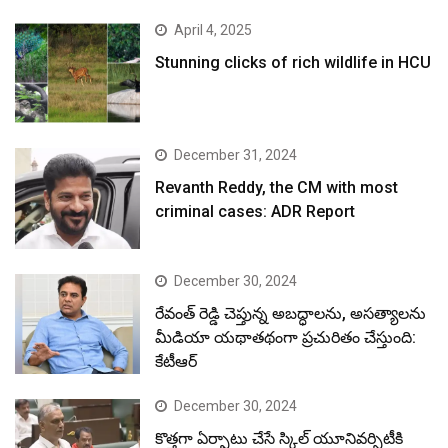
April 4, 2025
Stunning clicks of rich wildlife in HCU
December 31, 2024
Revanth Reddy, the CM with most
criminal cases: ADR Report
December 30, 2024
రేవంత్ రెడ్డి చెప్తున్న అబద్ధాలను, అసత్యాలను
మీడియా యథాతథంగా ప్రచురితం చేస్తుంది:
కేటీఆర్
December 30, 2024
కొత్తగా ఏర్పాటు చేసే స్కిల్ యూనివర్సిటీకి