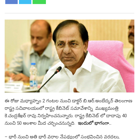
ఈ రోజు మధ్యాహ్నం 2 గంటల నుంచి డాక్టర్ బి.ఆర్.అంబేద్కర్ తెలంగాణ
రాష్ట్ర సచివాలయంలో రాష్ట్ర కేబినెట్ సమావేశాన్ని ముఖ్యమంత్రి
కె.చంద్రశేఖర్ రావు నిర్వహించనున్నారు. రాష్ట్ర కేబినెట్ లో దాదాపు 40
నుంచి 50 అంశాల మీద చర్చించనున్నది.
ఇందులో భాగంగా..
– భారీ నుంచి అతి భారీ వర్షాల నేపథ్యంలో సంభవించిన వరదలు,