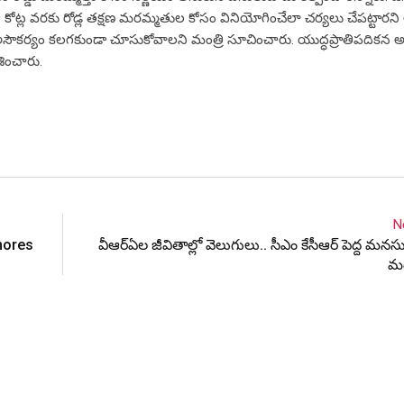
0 కోట్ల వరకు రోడ్ల తక్షణ మరమ్మతుల కోసం వినియోగించేలా చర్యలు చేపట్టారని 
లకు అసౌకర్యం కలగకుండా చూసుకోవాలని మంత్రి సూచించారు. యుద్ధప్రాతిపదికన అ
శించారు.
N
gnores
వీఆర్ఏల జీవితాల్లో వెలుగులు.. సీఎం కేసీఆర్ పెద్ద మ‌న
మంద