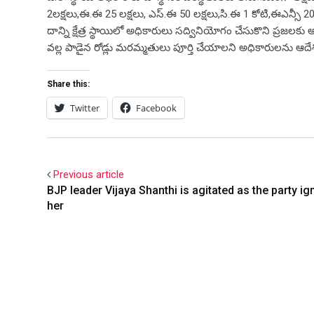
2లక్షలు,ఈ.ఈ 25 లక్షలు, ఎస్.ఈ 50 లక్షలు,సి.ఈ 1 కోటి,ఈఎన్సీ 2
దాన్ని క్షేత్ర స్థాయిలో అధికారులు సద్వినియోగం చేసుకొని ప్రజ
వల్ల పాడైన రోడ్లు మరమ్మతులు పూర్తి చేయాలని అధికారులను ఆదే
Share this:
Twitter
Facebook
Previous article
BJP leader Vijaya Shanthi is agitated as the party i
her