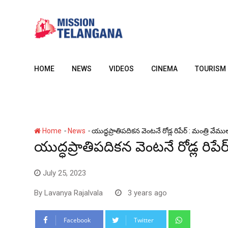
Skip
to
content
HOME
NEWS
VIDEOS
CINEMA
TOURISM
-
-
Home
News
యుద్ధప్రాతిపదికన వెంటనే రోడ్ల రిపేర్ : మంత్రి వేముల ప
యుద్ధప్రాతిపదికన వెంటనే రోడ్ల రిపేర్
July 25, 2023
By
Lavanya Rajalvala
3 years ago
Whatsapp
Facebook
Twitter