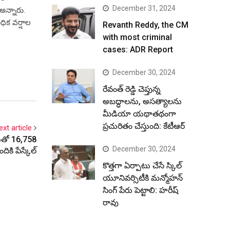
December 31, 2024
అన్నారు.
ధిక వర్షాల
Revanth Reddy, the CM
with most criminal
cases: ADR Report
December 30, 2024
రేవంత్ రెడ్డి చెప్తున్న
అబద్ధాలను, అసత్యాలను
మీడియా యథాతథంగా
ప్రచురితం చేస్తుంది: కేటీఆర్
ext article
‌సుతో 16,758
December 30, 2024
ికి పేస్కేల్‌
కొత్తగా ఏర్పాటు చేసే స్కిల్
యూనివర్సిటీకి మన్మోహన్
సింగ్ పేరు పెట్టాలి: హరీష్
రావు