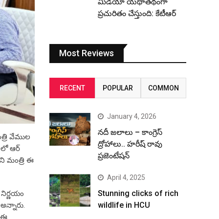
మీడియా యథాతథంగా
ప్రచురితం చేస్తుంది: కేటీఆర్
Most Reviews
RECENT
POPULAR
COMMON
January 4, 2026
నదీ జలాలు – కాంగ్రెస్
త్రి వేముల
ద్రోహాలు.. హరీష్ రావు
 లో ఆర్
ప్రజెంటేషన్
ని మంత్రి ఈ
April 4, 2025
Stunning clicks of rich
 నిర్ణయం
wildlife in HCU
అన్నారు.
ి.ఈ