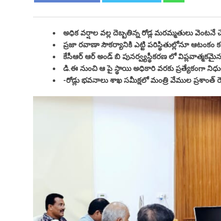
అధిక వర్షాల వల్ల దెబ్బతిన్న రోడ్ల మరమ్మతులు వెంటనే చే
ప్రజా రవాణా సౌకర్యానికి ఎట్టి పరిస్థితుల్లోనూ ఆటంక
కేసీఆర్ ఆర్ అండ్ బి పునర్వ్యస్థీకరణ లో విప్లవాత్మకమై
డి.ఈ నుంచి ఆ పై స్థాయి అధికారి వరకు ప్రత్యేకంగా 
-రోడ్లు భవనాలు శాఖ సమీక్షలో మంత్రి వేముల ప్రశాంత్ రెడ