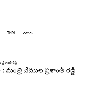
TNRI
తెలుగు
్రశాంత్ రెడ్డి
 : మంత్రి వేముల ప్రశాంత్ రెడ్డి