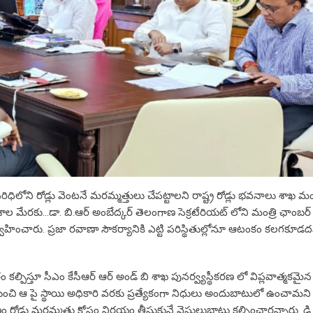
ధిలోని రోడ్లు వెంటనే మరమ్మత్తులు చేపట్టాలని రాష్ట్ర రోడ్లు భవనాలు శాఖ మం
దేశాల మేరకు…డా. బి.ఆర్ అంబేద్కర్ తెలంగాణ సెక్రటేరియట్ లోని మంత్రి ఛాంబర్
ించారు. ప్రజా రవాణా సౌకర్యానికి ఎట్టి పరిస్థితుల్లోనూ ఆటంకం కలగకూడద
కల్పిస్తూ సీఎం కేసీఆర్ ఆర్ అండ్ బి శాఖ పునర్వ్యస్థీకరణ లో విప్లవాత్మకమైన
నుంచి ఆ పై స్థాయి అధికారి వరకు ప్రత్యేకంగా నిధులు అందుబాటులో ఉంచామని 
ణం రోడ్డు మరమ్మత్తు కోసం నిర్ణయం తీసుకునే వెసులుబాటు కల్పించారన్నారు. డ