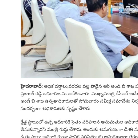
హైదరాబాద్:
అధిక వర్షాలు,వరదల వల్ల పాడైన ఆర్ అండ్ బి శాఖ పరి
ప్రశాంత్ రెడ్డి అధికారులను ఆదేశించారు. ముఖ్యమంత్రి కేసీఆర్ ఆ
అండ్ బి శాఖ ఉన్నతాధికారులతో సోమవారం సమీక్ష సమావేశం నిర్వహ
సందర్భంగా అధికారులకు స్పష్టం చేశారు.
క్షేత్ర స్థాయిలో ఉన్న అధికారికి సైతం పరిపాలన అనుమతుల అధికారం 
తీసుకున్నారని మంత్రి గుర్తు చేశారు. అందుకు అనుగుణంగా డి.ఈ 
డి.ఈ స్థాయి అధికారి కూడా స్థానిక పరిస్థితులకు అనుగుణంగా తక్ష