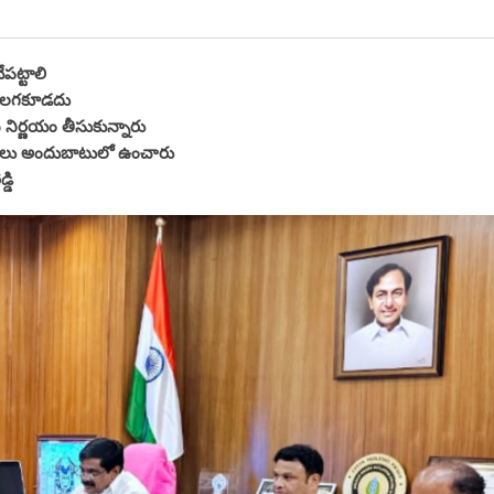
పట్టాలి
ం కలగకూడదు
న నిర్ణయం తీసుకున్నారు
నిధులు అందుబాటులో ఉంచారు
్డి