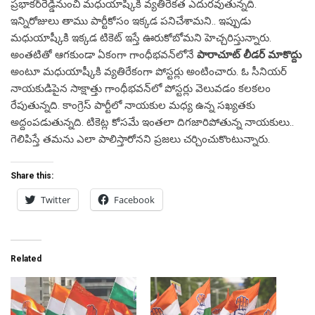
ప్రభాకర్‌రెడ్డినుంచి మ‌ధుయాష్కీకి వ్య‌తిరేక‌త ఎదుర‌వుతున్న‌ది.
ఇన్నిరోజులు తాము పార్టీకోసం ఇక్క‌డ ప‌నిచేశామ‌ని.. ఇప్పుడు
మ‌ధుయాష్కీకి ఇక్క‌డ టికెట్ ఇస్తే ఊరుకోబోమ‌ని హెచ్చ‌రిస్తున్నారు.
అంత‌టితో ఆగ‌కుండా ఏకంగా గాంధీభ‌వ‌న్‌లోనే
పారాచూట్ లీడ‌ర్ మాకొద్దు
అంటూ మ‌ధుయాష్కీకి వ్య‌తిరేకంగా పోస్ట‌ర్లు అంటించారు. ఓ సీనియ‌ర్
నాయ‌కుడిపైన సాక్షాత్తు గాంధీభ‌వ‌న్‌లో పోస్ట‌ర్లు వెలువ‌డం క‌ల‌క‌లం
రేపుతున్న‌ది. కాంగ్రెస్ పార్టీలో నాయ‌కుల మ‌ధ్య ఉన్న స‌ఖ్య‌త‌కు
అద్దంప‌డుతున్న‌ది. టికెట్ల కోస‌మే ఇంత‌లా దిగ‌జారిపోతున్న నాయ‌కులు..
గెలిపిస్తే త‌మ‌ను ఎలా పాలిస్తారోన‌ని ప్ర‌జ‌లు చ‌ర్చించుకొంటున్నారు.
Share this:
Twitter
Facebook
Related