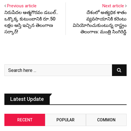
Previous article
Next article
నిరుపేద‌ల ఆత్మ‌గౌర‌వం డ‌బుల్‌..
దేశంలో అత్యధిక శాతం
ఒక్కొక్క కుటుంబానికి రూ.50
వ్యవసాయానికి కరెంటు
ల‌క్ష‌ల ఆస్తి ఇచ్చిన తెలంగాణ
వినియోగించుకుంటున్న రాష్ట్రం
స‌ర్కార్‌!
తెలంగాణ: మంత్రి సింగిరెడ్డి
Latest Update
RECENT
POPULAR
COMMON