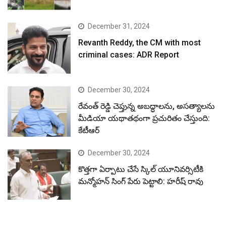
December 31, 2024
Revanth Reddy, the CM with most
criminal cases: ADR Report
December 30, 2024
రేవంత్ రెడ్డి చెప్తున్న అబద్ధాలను, అసత్యాలను
మీడియా యథాతథంగా ప్రచురితం చేస్తుంది:
కేటీఆర్
December 30, 2024
కొత్తగా ఏర్పాటు చేసే స్కిల్ యూనివర్సిటీకి
మన్మోహన్ సింగ్ పేరు పెట్టాలి: హరీష్ రావు