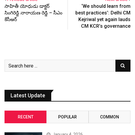
సాహితీ యోధుడు డాక్టర్
‘We should learn from
సింగిరెడ్డి నారాయణ రెడ్డి – సీఎం
best practices’: Delhi CM
కేసీఆర్
Kejriwal yet again lauds
CM KCR’s governance
Latest Update
RECENT
POPULAR
COMMON
January 4, 2026