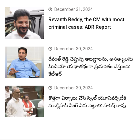
December 31, 2024
Revanth Reddy, the CM with most
criminal cases: ADR Report
December 30, 2024
రేవంత్ రెడ్డి చెప్తున్న అబద్ధాలను, అసత్యాలను
మీడియా యథాతథంగా ప్రచురితం చేస్తుంది:
కేటీఆర్
December 30, 2024
కొత్తగా ఏర్పాటు చేసే స్కిల్ యూనివర్సిటీకి
మన్మోహన్ సింగ్ పేరు పెట్టాలి: హరీష్ రావు