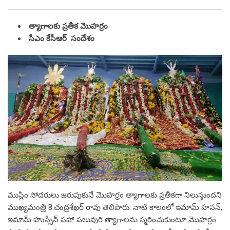
త్యాగాలకు ప్రతీక మొహర్రం
సీఎం కేసీఆర్ సందేశం
ముస్లిం సోదరులు జరుపుకునే మొహర్రం త్యాగాలకు ప్రతీకగా నిలుస్తుందని
ముఖ్యమంత్రి కె.చంద్రశేఖర్ రావు తెలిపారు. నాటి కాలంలో ఇమామ్ హసన్,
ఇమామ్ హుస్సేన్ సహా పలువురి త్యాగాలను స్మరించుకుంటూ మొహర్రం