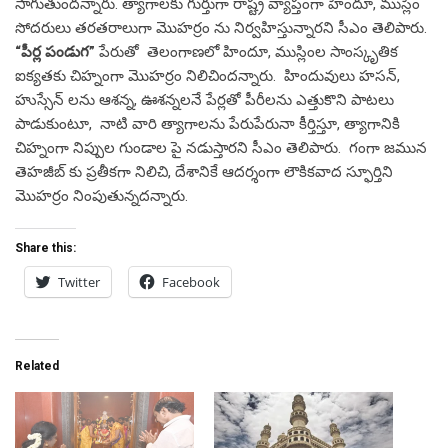
సాగుతుందన్నారు. త్యాగాలకు గుర్తుగా రాష్ట్ర వ్యాప్తంగా హిందూ, ముస్లిం
సోదరులు తరతరాలుగా మొహర్రం ను నిర్వహిస్తున్నారని సీఎం తెలిపారు.
“పీర్ల పండుగ”
పేరుతో తెలంగాణలో హిందూ, ముస్లింల సాంస్కృతిక
ఐక్యతకు చిహ్నంగా మొహర్రం నిలిచిందన్నారు. హిందువులు హసన్,
హుస్సేన్ లను ఆశన్న, ఊశన్నలనే పేర్లతో పీరీలను ఎత్తుకొని పాటలు
పాడుకుంటూ, నాటి వారి త్యాగాలను పేరుపేరునా కీర్తిస్తూ, త్యాగానికి
చిహ్నంగా నిప్పుల గుండాల పై నడుస్తారని సీఎం తెలిపారు. గంగా జమున
తెహజీబ్ కు ప్రతీకగా నిలిచి, దేశానికే ఆదర్శంగా లౌకికవాద స్ఫూర్తిని
మొహర్రం నింపుతున్నదన్నారు.
Share this:
Twitter
Facebook
Related