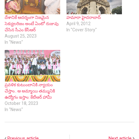
దేశానికే ఆదర్శంగా నిజమైన
హమారా హైదరాబాద్
సెక్యులరిజం అంటే ఏంటో రుజువు
April 9, 2012
చేసిన సీఎం కేసీఆర్
In "Cover Story"
August 25, 2023
In "News"
ప్రవళిక కుటుంబానికి న్యాయం
చేస్తాం.. ఆ అమ్మాయి తమ్మునికి
ఉద్యోగం ఇస్తాం: కేటీఆర్ హామీ
October 18, 2023
In "News"
Previous article
Next article