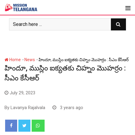
Skip
to
content
-
-
Home
News
హిందూ, ముస్లిం ఐక్యతకు చిహ్నం మొహర్రం : సీఎం కేసీఆర్
హిందూ, ముస్లిం ఐక్యతకు చిహ్నం మొహర్రం :
సీఎం కేసీఆర్
July 29, 2023
By
Lavanya Rajalvala
3 years ago
Whatsapp