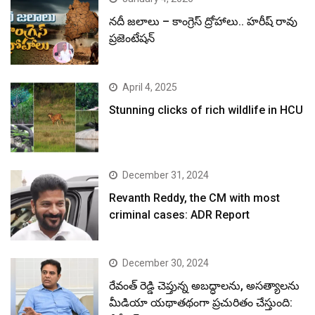
నదీ జలాలు – కాంగ్రెస్ ద్రోహాలు.. హరీష్ రావు
ప్రజెంటేషన్
April 4, 2025
Stunning clicks of rich wildlife in HCU
December 31, 2024
Revanth Reddy, the CM with most
criminal cases: ADR Report
December 30, 2024
రేవంత్ రెడ్డి చెప్తున్న అబద్ధాలను, అసత్యాలను
మీడియా యథాతథంగా ప్రచురితం చేస్తుంది: