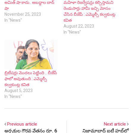
అమిత్ షా కాదు.. అబద్దాల బాద్
మహిళా రిజర్వేషన్లు కల్పిస్తామని
షా
రెండుసార్లు హామీ ఇచ్చి మోసం
November 25, 2023
చేసిన బీజేపీ : ఎమ్మెల్సీ కల్వకుంట్ల
In "News"
కవిత
August 22, 2023
In "News"
బ్రిటీషర్లు మొదలు పెట్టింది‌‌ .. బీజేపీ
ఫాలో అవుతుంది : ఎమ్మెల్సీ
కల్వకుంట్ల కవిత
August 5, 2023
In "News"
Previous article
Next article
అర్చకుల గౌర‌వ వేతనం రూ. 6
నిజామాబాద్ ఐటీ హబ్‌లో