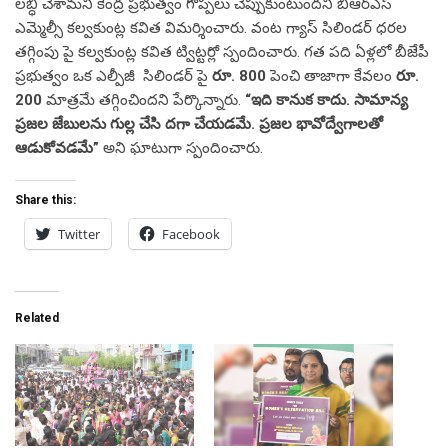
లబ్ధి చేశామని కేంద్ర ప్రభుత్వం గొప్పలు చెప్పుకుంటుందని బీఆర్ఎస్
ఎమ్మెల్సీ కల్వకుంట్ల కవిత విమర్శించారు. వంట గ్యాస్ సిలిండర్ ధరల
తగ్గింపు పై కల్వకుంట్ల కవిత ట్విట్టర్లో స్పందించారు. గత పది ఏళ్లలో బీజేపీ
ప్రభుత్వం ఒక ఎల్పీజీ సిలిండర్ పై
రూ. 800
పెంచి తాజాగా కేవలం
రూ.
200
మాత్రమే తగ్గించిందని పేర్కొన్నారు.
“ఇది కానుక కాదు. సామాన్య
ప్రజల జేబులను గుల్ల చేసి దగా చేయడమే. ప్రజల భావోద్వేగాలతో
ఆడుకోవడమే”
అని ఘాటుగా స్పందించారు.
Share this:
Twitter
Facebook
Related