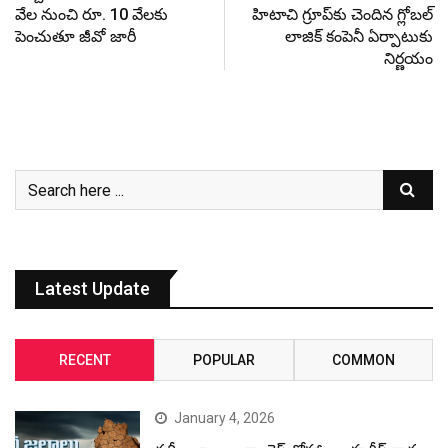
వేల నుంచి రూ. 10 వేల‌కు
హిటాచి గ్రూప్‌కు చెందిన గ్లోబల్
పెంచుతూ జీవో జారీ
లాజిక్ కంపెనీ ఏర్పాటుకు
నిర్ణయం
Latest Update
RECENT
POPULAR
COMMON
January 4, 2026