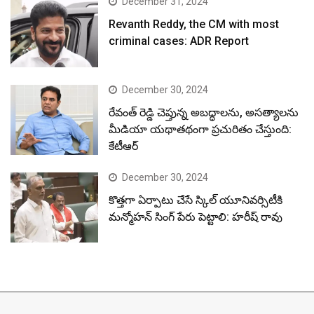
December 31, 2024
Revanth Reddy, the CM with most
criminal cases: ADR Report
December 30, 2024
రేవంత్ రెడ్డి చెప్తున్న అబద్ధాలను, అసత్యాలను
మీడియా యథాతథంగా ప్రచురితం చేస్తుంది:
కేటీఆర్
December 30, 2024
కొత్తగా ఏర్పాటు చేసే స్కిల్ యూనివర్సిటీకి
మన్మోహన్ సింగ్ పేరు పెట్టాలి: హరీష్ రావు