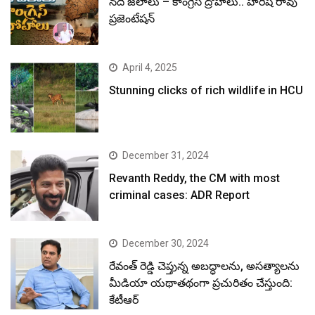
నదీ జలాలు – కాంగ్రెస్ ద్రోహాలు.. హరీష్ రావు
ప్రజెంటేషన్
April 4, 2025
Stunning clicks of rich wildlife in HCU
December 31, 2024
Revanth Reddy, the CM with most
criminal cases: ADR Report
December 30, 2024
రేవంత్ రెడ్డి చెప్తున్న అబద్ధాలను, అసత్యాలను
మీడియా యథాతథంగా ప్రచురితం చేస్తుంది:
కేటీఆర్