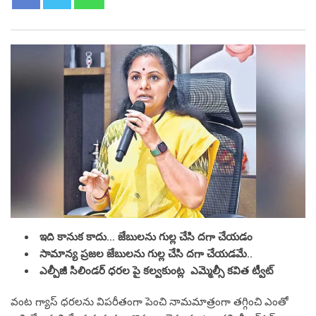
ఇది కానుక కాదు… జేబులను గుల్ల చేసి దగా చేయడం
సామాన్య ప్రజల జేబులను గుల్ల చేసి దగా చేయడమే..
ఎల్పీజీ సిలిండర్ ధరల పై కల్వకుంట్ల ఎమ్మెల్సీ కవిత ట్వీట్
వంట గ్యాస్ ధరలను విపరీతంగా పెంచి నామమాత్రంగా తగ్గించి ఎంతో