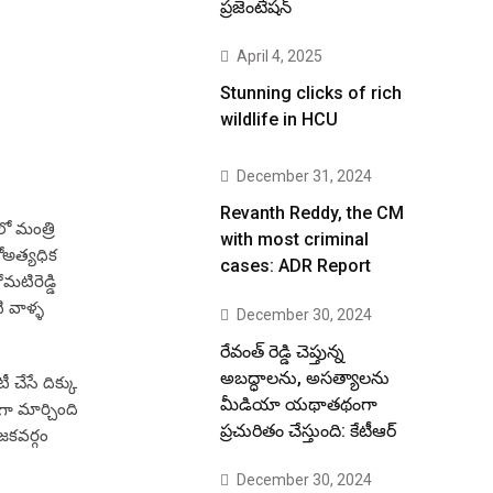
ప్రజెంటేషన్
April 4, 2025
Stunning clicks of rich
wildlife in HCU
December 31, 2024
Revanth Reddy, the CM
ో మంత్రి
with most criminal
ోఅత్యధిక
cases: ADR Report
ోమటిరెడ్డి
ి వాళ్ళ
December 30, 2024
రేవంత్ రెడ్డి చెప్తున్న
అబద్ధాలను, అసత్యాలను
ీ చేసే దిక్కు
మీడియా యథాతథంగా
ాగా మార్చింది
ప్రచురితం చేస్తుంది: కేటీఆర్
జకవర్గం
December 30, 2024