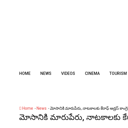
Skip
to
content
HOME
NEWS
VIDEOS
CINEMA
TOURISM
-
-
Home
News
మోసానికి మారుపేరు, నాటకాలకు కేరాఫ్ అడ్రస్ కాంగ్రెస్
మోసానికి మారుపేరు, నాటకాలకు కేరాఫ్ 