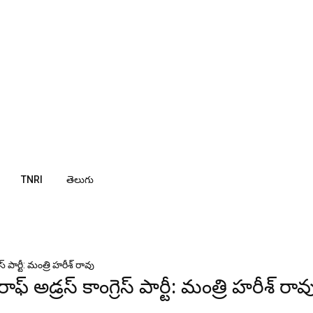
TNRI
తెలుగు
 పార్టీ: మంత్రి హరీశ్ రావు
అడ్రస్ కాంగ్రెస్ పార్టీ: మంత్రి హరీశ్ రావ