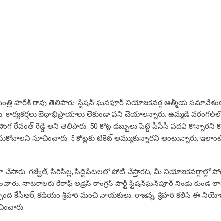
ని మంత్రి హరీశ్ రావు తెలిపారు. స్టేషన్ ఘనపూర్ నియోజకవర్గ ఆత్మీయ సమావేశంల
. కార్యకర్తలు బేధాభిప్రాయాలు లేకుండా పని చేయాలన్నారు. ఉమ్మడి వరంగల్‌ల
ొంగ రేవంత్ రెడ్డి అని తెలిపారు. 50 కోట్ల డబ్బులు పెట్టి పీసీసీ పదవి కొన్నారని క
తీసుకోవాలని సూచించారు. 5 కోట్లకు టికెట్ అమ్ముకున్నారని అంటున్నారు, ఇలాంట
ా చేసారు. గజ్వేల్, సిరిసిల్ల, సిద్దిపేటలలో పోటీ చేస్తారట, మీ నియోజకవర్గాల్లో పోట
ించారు. నాటకాలకు కేరాఫ్ అడ్రస్ కాంగ్రెస్ పార్టీ స్టేషన్‌ఘన్‌పూర్ నిండు కుండ ల
చింది కేసీఆర్, కడియం శ్రీహరి మంచి నాయకులు. రాజన్న, శ్రీహరి కలిసి ఈ నియో
ూచించారు.