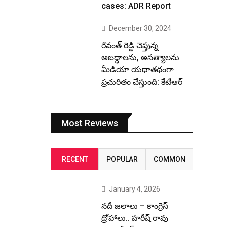
cases: ADR Report
December 30, 2024
రేవంత్ రెడ్డి చెప్తున్న
అబద్ధాలను, అసత్యాలను
మీడియా యథాతథంగా
ప్రచురితం చేస్తుంది: కేటీఆర్
Most Reviews
RECENT
POPULAR
COMMON
January 4, 2026
నదీ జలాలు – కాంగ్రెస్
ద్రోహాలు.. హరీష్ రావు