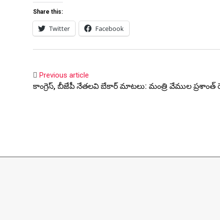
Share this:
Twitter
Facebook
Previous article
కాంగ్రెస్, బీజేపీ నేతలవి బేకార్ మాటలు: మంత్రి వేముల ప్రశాంత్ రెడ