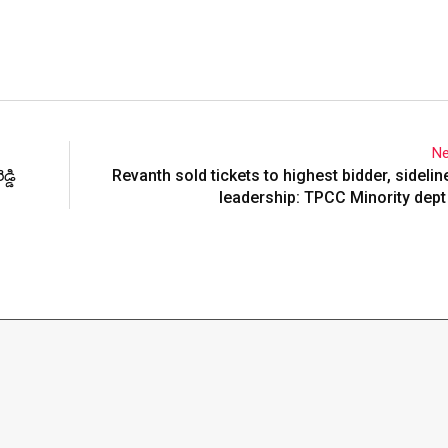
Ne
్డి
Revanth sold tickets to highest bidder, sideli
leadership: TPCC Minority dep