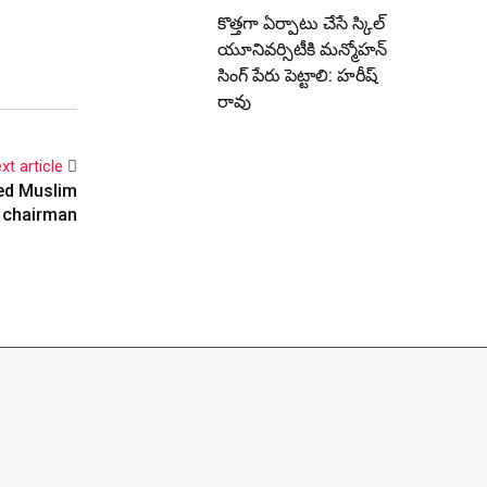
కొత్తగా ఏర్పాటు చేసే స్కిల్
యూనివర్సిటీకి మన్మోహన్
సింగ్ పేరు పెట్టాలి: హరీష్
రావు
xt article
ned Muslim
t chairman