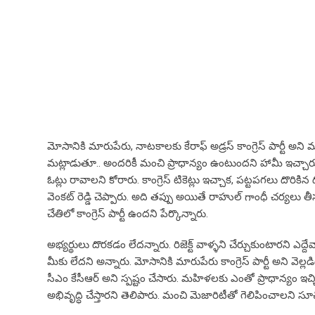
మోసానికి మారుపేరు, నాటకాలకు కేరాఫ్ అడ్రస్ కాంగ్రెస్ పార్టీ అ
మట్లాడుతూ.. అందరికీ మంచి ప్రాధాన్యం ఉంటుందని హామీ ఇచ్చారు
ఓట్లు రావాలని కోరారు. కాంగ్రెస్ టికెట్లు ఇచ్చాక, పట్టపగలు దొరికిన ద
వెంకట్ రెడ్డి చెప్పారు. అది తప్పు అయితే రాహుల్ గాంధీ చర్యలు 
చేతిలో కాంగ్రెస్ పార్టీ ఉందని పేర్కొన్నారు.
అభ్యర్థులు దొరకడం లేదన్నారు. రిజెక్ట్ వాళ్ళని చేర్చుకుంటారని ఎద్దేవ
మీకు లేదని అన్నారు. మోసానికి మారుపేరు కాంగ్రెస్ పార్టీ అని వెల్లడ
సీఎం కేసీఆర్ అని స్పష్టం చేసారు. మహిళలకు ఎంతో ప్రాధాన్యం ఇచ్
అభివృద్ధి చేస్తారని తెలిపారు. మంచి మెజారిటీతో గెలిపించాలని స