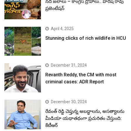
నదీ జలాలు – కాంగ్రెస్ ద్రోహాలు.. హరీష్ రావు
ప్రజెంటేషన్
April 4, 2025
Stunning clicks of rich wildlife in HCU
December 31, 2024
Revanth Reddy, the CM with most
criminal cases: ADR Report
December 30, 2024
రేవంత్ రెడ్డి చెప్తున్న అబద్ధాలను, అసత్యాలను
మీడియా యథాతథంగా ప్రచురితం చేస్తుంది:
కేటీఆర్