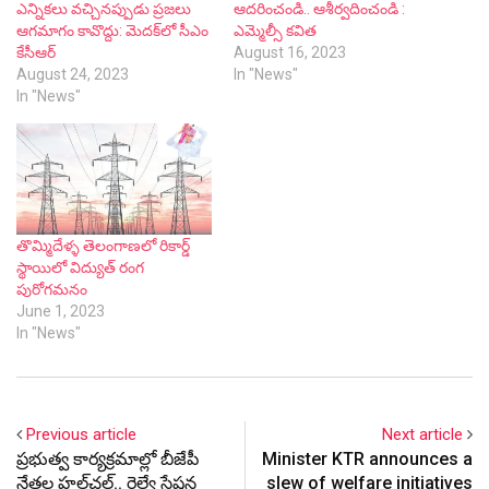
ఎన్నికలు వచ్చినప్పుడు ప్రజలు
ఆదరించండి.. ఆశీర్వదించండి :
ఆగమాగం కావొద్దు: మెదక్‌లో సీఎం
ఎమ్మెల్సీ కవిత
కేసీఆర్
August 16, 2023
August 24, 2023
In "News"
In "News"
తొమ్మిదేళ్ళ తెలంగాణలో రికార్డ్
స్థాయిలో విద్యుత్ రంగ
పురోగమనం
June 1, 2023
In "News"
Previous article
Next article
ప్ర‌భుత్వ కార్య‌క్ర‌మాల్లో బీజేపీ
Minister KTR announces a
నేత‌ల హ‌ల్‌చ‌ల్‌.. రైల్వే స్టేష‌న్ల
slew of welfare initiatives