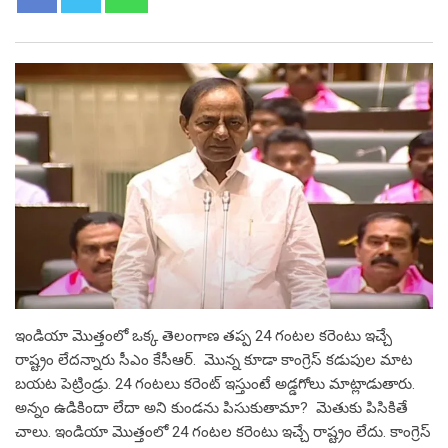
ఇండియా మొత్తంలో ఒక్క తెలంగాణ తప్ప 24 గంటల కరెంటు ఇచ్చే
రాష్ట్రం లేదన్నారు సీఎం కేసీఆర్. మొన్న కూడా కాంగ్రెస్ కడుపుల మాట
బయట పెట్రిండ్రు. 24 గంటలు కరెంట్ ఇస్తుంటే అడ్డగోలు మాట్లాడుతారు.
అన్నం ఉడికిందా లేదా అని కుండను పిసుకుతామా? మెతుకు పిసికితే
చాలు. ఇండియా మొత్తంలో 24 గంటల కరెంటు ఇచ్చే రాష్ట్రం లేదు. కాంగ్రెస్