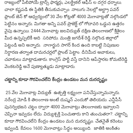
రాజ్యంలో పేలిపోయే ట్రాన్స్ ఫార్మర్లు, ఎలక్ట్రికల్ ఆఫీస్ ల దగ్గర ధర్నాలు.
చాలా కష్టపడి ఈ స్థితికి తీసుకువచ్చాం. నాలుగు నెలల్లో అల్ట్రా పవర్
ప్లాంట్ జెన్ కో ఆధ్వర్యంలో 30 వేల కోట్లతో 4000 మెగావాట్లతో నల్గొండలో
పెట్టినం అన్నారు. మిగతా అన్ని పవర్ ప్రాజెక్ట్ లో గోదావరి ఒడ్డున ఉత్తరం
వైపు ఉన్నాయి. 2444 మెగావాట్ల జలవిద్యుత్ దక్షిణ తెలంగాణలో శ్రీశైలం
మీద ఉన్నప్పటికీ అది సరిపోదు. మంత్రి జగదీశ్ రెడ్డి నల్గొండ జిల్లాలో
పెట్టండి అని అన్నారు. నాగార్జున సాగర్ కింద ఉంది కాబట్టి నిపుణుల
నిర్ధారణ తర్వాత దామరచర్లలో ప్లాంట్ పెట్టాం. దీనిమీద అవాకులు,
చవాకులు మాట్లాడుతారు. కాంగ్రెస్ పార్టీ వస్తే దానిని ఆపేస్తారట కోమటిరెడ్డి
వెంకటరెడ్డి అనే పుణ్యాత్ముడు మాట్లాడారు.
చట్టాన్ని కూడా గౌరవించలేని కేంద్రం ఉండటం మన దురదృష్టం
25 వేల మెగావాట్ల విద్యుత్ ఉత్పత్తి లక్ష్యంగా పనిచేస్తున్నామన్నారు.
నరేంద్ర మోడీ కి తెలంగాణ అంటే దుష్మన్ ఎందుకో తెలియదు. ఎన్టీపీసీ
పునర్విభజన చట్టం ద్వారా 4000 మెగావాట్లు తెలంగాణకు ఇవ్వాలని
చెప్పినా ఇవ్వడం లేదు. విద్యుశ్చక్తి పెంచుతారు కాని తుంచుతరా?. చట్టాన్ని
కూడా గౌరవించలేని కేంద్రం ఉండటం మన దురదృష్టం. చేతనైతే కరెంటు
ఇవ్వండి. కేవలం 1600 మెగావాట్లు సిద్ధం అయ్యింది. జాతికి అంకితం