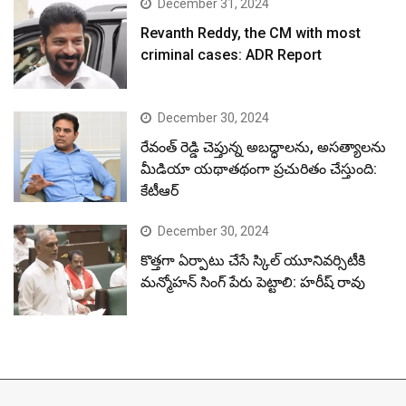
December 31, 2024
Revanth Reddy, the CM with most
criminal cases: ADR Report
December 30, 2024
రేవంత్ రెడ్డి చెప్తున్న అబద్ధాలను, అసత్యాలను
మీడియా యథాతథంగా ప్రచురితం చేస్తుంది:
కేటీఆర్
December 30, 2024
కొత్తగా ఏర్పాటు చేసే స్కిల్ యూనివర్సిటీకి
మన్మోహన్ సింగ్ పేరు పెట్టాలి: హరీష్ రావు