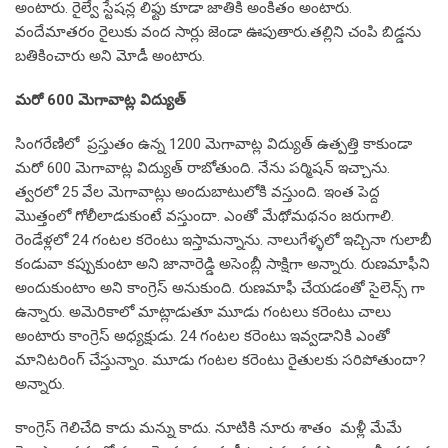
అంటారు. రైల్వే స్టేషన్ల లిఫ్టు కూడా జాతికి అంకితం అంటారు.
వందేమాతరం రైలుకు వంద సార్లు జెండా ఊపుతారు.తల్లిని చంపి బిడ్డను
బతికించారు అని మోడీ అంటారు.
మరో 600 మెగావాట్ల విద్యుత్
సింగరేణిలో ప్రస్తుతం ఉన్న 1200 మెగావాట్ల విద్యుత్ ఉత్పత్తి కాకుండా
మరో 600 మెగావాట్ల విద్యుత్ రాబోతుంది. నేను పర్మిషన్ ఇచ్చాను.
త్వరలో 25 వేల మెగావాట్లు అందుబాటులోకి వస్తుంది. ఇంత పెద్ద
మొత్తంలో గోలీలాడుకుంటే వస్తుందా. ఎంతో మేథోమథనం జరుగాలి.
రెండేళ్లలో 24 గంటల కరెంటు ఇస్తామన్నాను. నాలుగేళ్ళలో ఇచ్చినా గులాబీ
కండువా కప్పుకుంటా అని జానారెడ్డి అసెంబ్లీ సాక్షిగా అన్నారు. రుణమాఫీని
అందుకుంటాం అని కాంగ్రెస్ అనుకుంది. రుణమాఫీ చేయడంతో సైలెన్స్ గా
ఉన్నారు. అమెరికాలో మాట్లాడుతూ మూడు గంటలు కరెంటు చాలు
అంటారు కాంగ్రెస్ అధ్యక్షుడు. 24 గంటల కరెంటు ఇవ్వడానికి ఎంతో
మానిటరింగ్ చేస్తున్నాం. మూడు గంటల కరెంటు రైతులకు సరిపోతుందా?
అన్నారు.
కాంగ్రెస్ గెలిచేది కాదు మన్ను కాదు. నూటికి నూరు శాతం మళ్లీ మేమే