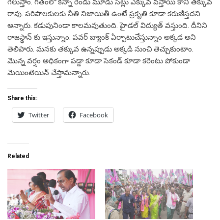
గెలుస్తాం. గతంలో కన్నా రెండు మూడు సీట్లు ఎక్కువ వస్తాయి కానీ తక్కువ
రావు. పరిపాలకులకు నీతి నిజాయితీ ఉంటే ప్రకృతి కూడా కరుణిస్తదని
అన్నారు. కడుపునిండా కాలమవుతుంది. హైడల్ విద్యుత్ వస్తుంది. దీనిని
రాజస్థాన్ కు ఇస్తున్నాం. పవర్ బ్యాంక్ ఏర్పాటుచేస్తున్నాం అక్కడ అని
తెలిపారు. మనకు తక్కువ ఉన్నప్పుడు అక్కడి నుంచి తెచ్చుకుంటాం.
మొన్న వర్షం అధికంగా పడ్డా కూడా సెకండ్ కూడా కరెంటు పోకుండా
మెయింటెయిన్ చేస్తామన్నారు.
Share this:
Twitter
Facebook
Related