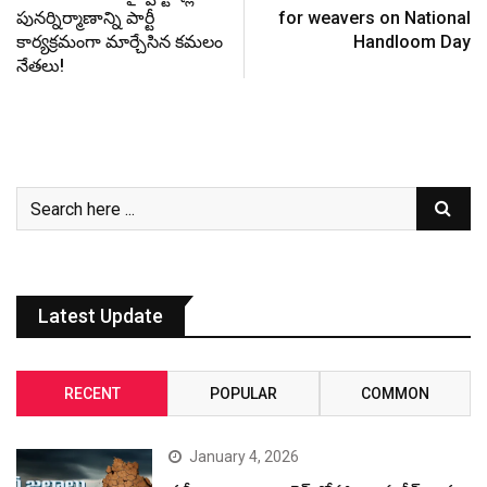
పున‌ర్నిర్మాణాన్ని పార్టీ
for weavers on National
కార్య‌క్ర‌మంగా మార్చేసిన క‌మలం
Handloom Day
నేత‌లు!
Latest Update
RECENT
POPULAR
COMMON
January 4, 2026