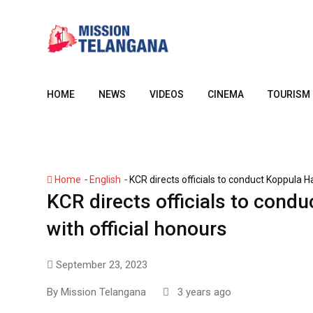
Skip
to
content
HOME
NEWS
VIDEOS
CINEMA
TOURISM
-
-
Home
English
KCR directs officials to conduct Koppula Ha
KCR directs officials to condu
with official honours
September 23, 2023
By
Mission Telangana
3 years ago