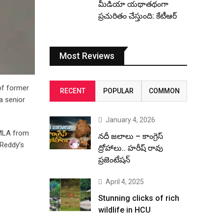
మీడియా యథాతథంగా
ప్రచురితం చేస్తుంది: కేటీఆర్
Most Reviews
of former
RECENT
POPULAR
COMMON
a senior
January 4, 2026
 MLA from
నదీ జలాలు – కాంగ్రెస్
 Reddy’s
ద్రోహాలు.. హరీష్ రావు
ప్రజెంటేషన్
April 4, 2025
Stunning clicks of rich
wildlife in HCU