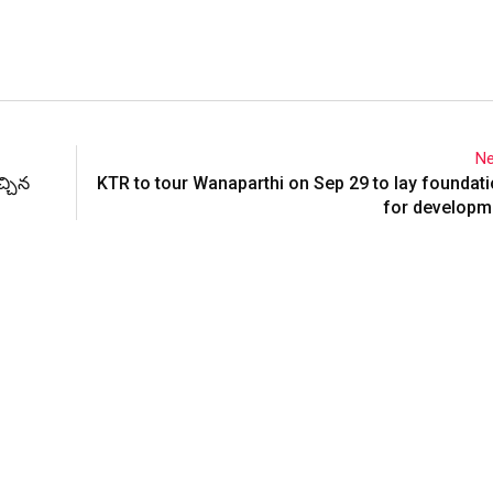
Ne
్చిన
KTR to tour Wanaparthi on Sep 29 to lay foundat
for developm