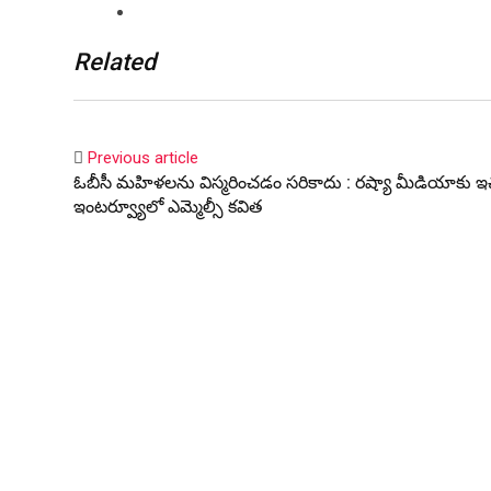
Related
Previous article
ఓబీసీ మహిళలను విస్మరించడం సరికాదు : రష్యా మీడియాకు ఇచ
ఇంటర్వ్యూలో ఎమ్మెల్సీ కవిత