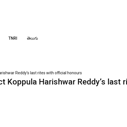
TNRI
తెలుగు
rishwar Reddy’s last rites with official honours
ct Koppula Harishwar Reddy’s last r