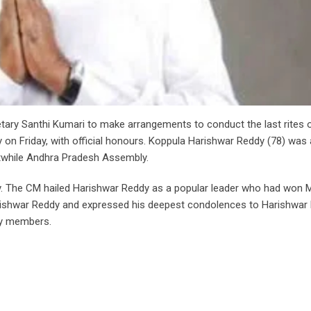
tary Santhi Kumari to make arrangements to conduct the last rites 
n Friday, with official honours. Koppula Harishwar Reddy (78) was 
stwhile Andhra Pradesh Assembly.
dy. The CM hailed Harishwar Reddy as a popular leader who had won
Harishwar Reddy and expressed his deepest condolences to Harishwar
ly members.