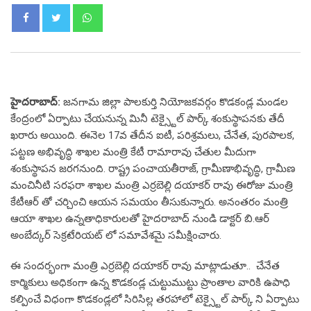
Whatsapp
హైదరాబాద్:
జనగామ జిల్లా పాలకుర్తి నియోజకవర్గం కొడకండ్ల మండల
కేంద్రంలో ఏర్పాటు చేయనున్న మినీ టెక్స్టైల్ పార్క్ శంకుస్థాపనకు తేదీ
ఖరారు అయింది. ఈనెల 17వ తేదీన ఐటీ, పరిశ్రమలు, చేనేత, పురపాలక,
పట్టణ అభివృద్ధి శాఖల మంత్రి కేటీ రామారావు చేతుల మీదుగా
శంకుస్థాపన జరగనుంది. రాష్ట్ర పంచాయతీరాజ్, గ్రామీణాభివృద్ధి, గ్రామీణ
మంచినీటి సరఫరా శాఖల మంత్రి ఎర్రబెల్లి దయాకర్ రావు ఈరోజు మంత్రి
కేటీఆర్ తో చర్చించి ఆయన సమయం తీసుకున్నారు. అనంతరం మంత్రి
ఆయా శాఖల ఉన్నతాధికారులతో హైదరాబాద్ నుండి డాక్టర్ బి.ఆర్
అంబేద్కర్ సెక్రటేరియట్ లో సమావేశమై సమీక్షించారు.
ఈ సందర్భంగా మంత్రి ఎర్రబెల్లి దయాకర్ రావు మాట్లాడుతూ.. చేనేత
కార్మికులు అధికంగా ఉన్న కొడకండ్ల చుట్టుముట్టు ప్రాంతాల వారికి ఉపాధి
కల్పించే విధంగా కొడకండ్లలో సిరిసిల్ల తరహాలో టెక్స్టైల్ పార్క్ ని ఏర్పాటు