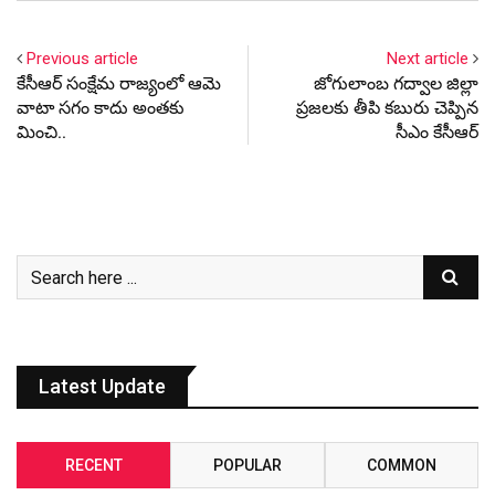
Previous article
Next article
కేసీఆర్ సంక్షేమ రాజ్యంలో ఆమె
జోగులాంబ గద్వాల జిల్లా
వాటా సగం కాదు అంతకు
ప్రజలకు తీపి కబురు చెప్పిన
మించి..
సీఎం కేసీఆర్
Latest Update
RECENT
POPULAR
COMMON