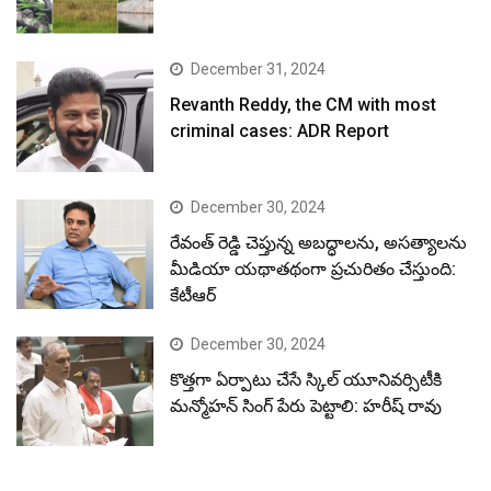
December 31, 2024
Revanth Reddy, the CM with most
criminal cases: ADR Report
December 30, 2024
రేవంత్ రెడ్డి చెప్తున్న అబద్ధాలను, అసత్యాలను
మీడియా యథాతథంగా ప్రచురితం చేస్తుంది:
కేటీఆర్
December 30, 2024
కొత్తగా ఏర్పాటు చేసే స్కిల్ యూనివర్సిటీకి
మన్మోహన్ సింగ్ పేరు పెట్టాలి: హరీష్ రావు