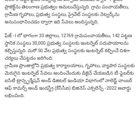
చర్యలు చేపట్టడం జరిగింది.
గ్రామీణ ప్రాంతాల్లోని ప్రభుత్వ కార్యాలయాలు, గృహాలు, వ్యాపార సంస్థలకు
మెరుగైన ఇంటర్నెట్ సేవలు అందించేందుకు డిజైన్ చేయబడిన టీ-ఫైబర్‌కు
ఐసిటీ ట్రాన్స్ఫర్మేషన్ అండ్ డిజిటల్ ఇండియా విభాగంలో నాలెడ్జ్ చాంబర్
ఆఫ్ కామర్స్ అండ్ ఇండస్ట్రీ (కేసీసీఐ) బిజినెస్ ఎక్సలెన్స్ -2022 అవార్డు
లభించింది.
టీ వర్క్స్:-
టీ వర్క్స్ ఎలక్ట్రానిక్, హార్డ్ వేర్ రంగంలో నూతన ఆవిష్కరణలు