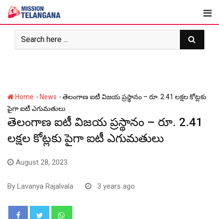
Skip
to
content
-
-
Home
News
తెలంగాణ ఐటీ విజయ ప్రస్థానం – రూ. 2.41 లక్షల కోట్లకు
పైగా ఐటీ ఎగుమతులు
తెలంగాణ ఐటీ విజయ ప్రస్థానం – రూ. 2.41
లక్షల కోట్లకు పైగా ఐటీ ఎగుమతులు
August 28, 2023
By
Lavanya Rajalvala
3 years ago
Whatsapp