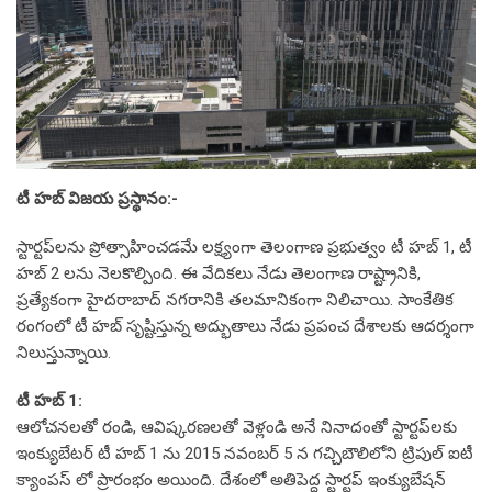
టీ హబ్ విజయ ప్రస్థానం:-
స్టార్టప్‌లను ప్రోత్సాహించడమే లక్ష్యంగా తెలంగాణ ప్రభుత్వం టీ హబ్ 1, టీ
హబ్ 2 లను నెలకొల్పింది. ఈ వేదికలు నేడు తెలంగాణ రాష్ట్రానికి,
ప్రత్యేకంగా హైదరాబాద్ నగరానికి తలమానికంగా నిలిచాయి. సాంకేతిక
రంగంలో టీ హబ్ సృష్టిస్తున్న అద్భుతాలు నేడు ప్రపంచ దేశాలకు ఆదర్శంగా
నిలుస్తున్నాయి.
టీ హబ్ 1:
ఆలోచనలతో రండి, ఆవిష్కరణలతో వెళ్లండి అనే నినాదంతో స్టార్టప్‌లకు
ఇంక్యుబేటర్ టీ హబ్ 1 ను 2015 నవంబర్ 5 న గచ్చిబౌలిలోని ట్రిపుల్ ఐటీ
క్యాంపస్ లో ప్రారంభం అయింది. దేశంలో అతిపెద్ద స్టార్టప్ ఇంక్యుబేషన్