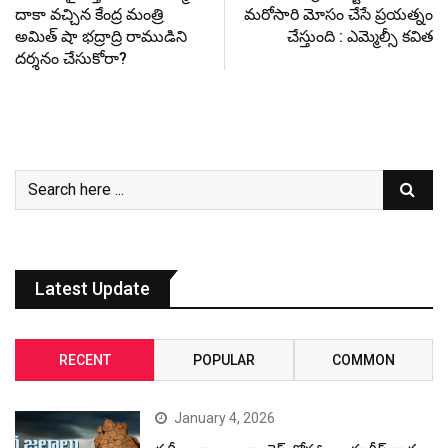
January 4, 2026
నదీ జలాలు – కాంగ్రెస్ ద్రోహాలు.. హరీష్ రావు
ప్రజెంటేషన్
April 4, 2025
Stunning clicks of rich wildlife in HCU
December 31, 2024
Revanth Reddy, the CM with most
criminal cases: ADR Report
December 30, 2024