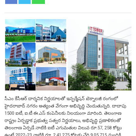
సీఎం కేసీఆర్ దార్శనిక నిర్ణయాలతో ఇన్ఫర్మేషన్ టెక్నాలజీ రంగంలో
హైదరాబాద్ నగరం అత్యంత వేగంగా అభివృద్ధి చెందుతున్నది. దాదాపు
1500 ఐటీ, ఐ.టీ.ఈ.ఎస్ కంపెనీలకు నిలయంగా మారింది. తెలంగాణ
రాష్ట్రం ఏర్పడ్డాక ప్రభుత్వ సత్వర నిర్ణయాలు, అభివృద్ధి ప్రణాళికలతో
తెలంగాణ ఏర్పడే నాటికి ఐటీ ఎగుమతుల విలువ రూ.57, 258 కోట్లు
ఉంటే 2022-23 నాటికి రూ. 2,41,275 కోట్లకు చేరి 9,05,715 మందికి