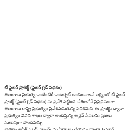
టీ ఫైబర్ ప్రాజెక్ట్ (ఫైబర్ గ్రిడ్ పథకం)
తెలంగాణ ప్రభుత్వ ఇంటింటికీ ఇంటర్నెట్ అందించాలనే లక్ష్యంతో టీ ఫైబర్
ప్రాజెక్ట్ (ఫైబర్ గ్రిడ్ పథకం) ను ప్రవేశ పెట్టింది. దేశంలోనే ప్రప్రధమంగా
తెలంగాణ రాష్ట్ర ప్రభుత్వం ప్రవేశపెడుతున్న పథకమిది. ఈ ప్రాజెక్టు ద్వారా
ప్రభుత్వం వివిధ శాఖల ద్వారా అందిస్తున్న ఆన్లైన్ సేవలను ప్రజలు
సులువుగా పొందవచ్చు.
టెలికాం ఆప్టిక్ ఫైబర్ నెట్వర్క్ ను ఏర్పాటు చేయడం ద్వారా T-ఫైబర్
ప్రాజెక్ట్‌ను తెలంగాణ ప్రభుత్వం అమలుచేస్తున్నది. గ్రామ పంచాయతీలు,
గ్రామీణ గృహాలు, ప్రభుత్వ సంస్థలు, ప్రైవేట్ సంస్థలకు నెట్వర్క్‌ను
అనుసంధానించడం ద్వారా ఇది సేవలు అందిస్తున్నది.
ఫేజ్ -I లో భాగంగా 33 జిల్లాలు, 12769 గ్రామపంచాయతీలు, 142 పట్టణ
స్థానిక సంస్థలు 30,000 ప్రభుత్వ సంస్థలకు ఇంటర్నెట్ సదుపాయాలను
కల్పిస్తున్నది. మరో 50 వేల ప్రభుత్వ సంస్థలకు ఇంటర్నెట్ కల్పించే దిశగా