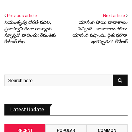
Previous article
Next article
నియంతృత్వ ధోరణి వదిలి,
యాసంగి పోయి వానాకాలం
ప్రజాస్వామికంగా రాజ్యాంగ
వచ్చింది.. వానాకాలం పోయి
స్ఫూర్తితో పాలించు: రేవంత్‌కు
యాసంగి వచ్చింది.. రైతుభరోసా
కేటీఆర్ లేఖ
ఇంకెప్పుడు?: కేటీఆర్
Latest Update
RECENT
POPULAR
COMMON