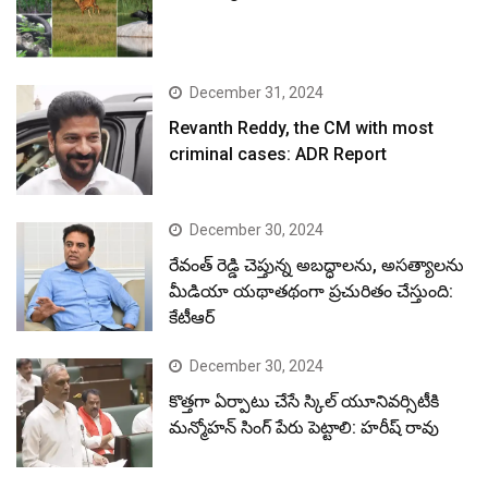
December 31, 2024
Revanth Reddy, the CM with most
criminal cases: ADR Report
December 30, 2024
రేవంత్ రెడ్డి చెప్తున్న అబద్ధాలను, అసత్యాలను
మీడియా యథాతథంగా ప్రచురితం చేస్తుంది:
కేటీఆర్
December 30, 2024
కొత్తగా ఏర్పాటు చేసే స్కిల్ యూనివర్సిటీకి
మన్మోహన్ సింగ్ పేరు పెట్టాలి: హరీష్ రావు