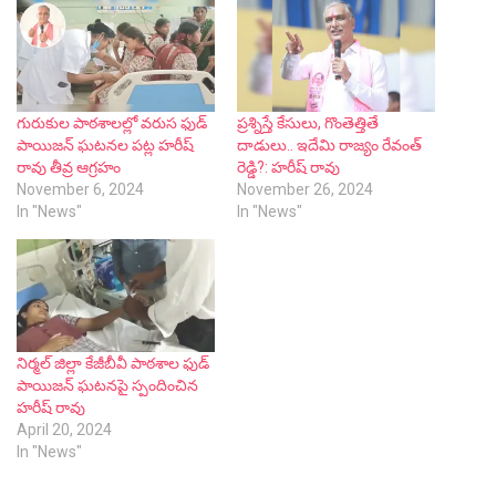
గురుకుల పాఠశాలల్లో వరుస ఫుడ్
ప్రశ్నిస్తే కేసులు, గొంతెత్తితే
పాయిజన్ ఘటనల పట్ల హరీష్
దాడులు.. ఇదేమి రాజ్యం రేవంత్
రావు తీవ్ర ఆగ్రహం
రెడ్డి?: హరీష్ రావు
November 6, 2024
November 26, 2024
In "News"
In "News"
నిర్మల్ జిల్లా కేజీబీవీ పాఠశాల ఫుడ్
పాయిజన్ ఘటనపై స్పందించిన
హరీష్ రావు
April 20, 2024
In "News"