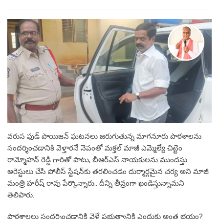
వరుస ఫుడ్ పాయిజన్ ఘటనలు జరుగుతున్న మాగనూరు పాఠశాలను
సందర్శించడానికి వెళ్తారనే నెపంతో మక్తల్ మాజీ ఎమ్మెల్యే చిట్టెం
రామ్మోహన్ రెడ్డి గారితో పాటు, బీఆర్ఎస్ నాయకులను ముందస్తు
అరెస్టులు చేసి పోలీస్ స్టేషన్‌కు తరలించడం దుర్మార్గమైన చర్య అని మాజీ
మంత్రి హరీష్ రావు పేర్కొన్నారు.. దీన్ని తీవ్రంగా ఖండిస్తున్నామని
తెలిపారు.
పాఠశాలలు సందర్శించడానికి వెళ్తే ప్రభుత్వానికి ఎందుకు అంత భయం?