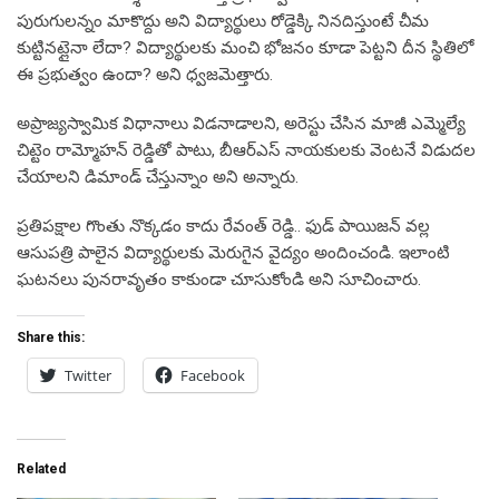
పురుగులన్నం మాకొద్దు అని విద్యార్థులు రోడ్డెక్కి నినదిస్తుంటే చీమ
కుట్టినట్లైనా లేదా? విద్యార్థులకు మంచి భోజనం కూడా పెట్టని దీన స్థితిలో
ఈ ప్రభుత్వం ఉందా? అని ధ్వజమెత్తారు.
అప్రాజ్యస్వామిక విధానాలు విడనాడాలని, అరెస్టు చేసిన మాజీ ఎమ్మెల్యే
చిట్టెం రామ్మోహన్ రెడ్డితో పాటు, బీఆర్ఎస్ నాయకులకు వెంటనే విడుదల
చేయాలని డిమాండ్ చేస్తున్నాం అని అన్నారు.
ప్రతిపక్షాల గొంతు నొక్కడం కాదు రేవంత్ రెడ్డి.. ఫుడ్ పాయిజన్ వల్ల
ఆసుపత్రి పాలైన విద్యార్థులకు మెరుగైన వైద్యం అందించండి. ఇలాంటి
ఘటనలు పునరావృతం కాకుండా చూసుకోండి అని సూచించారు.
Share this:
Twitter
Facebook
Related