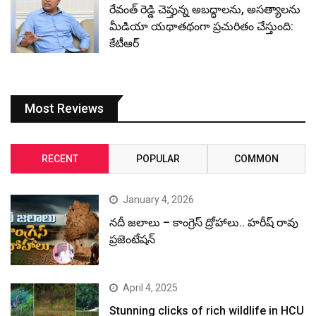
రేవంత్ రెడ్డి చెప్తున్న అబద్ధాలను, అసత్యాలను
మీడియా యథాతథంగా ప్రచురితం చేస్తుంది:
కేటీఆర్
Most Reviews
RECENT
POPULAR
COMMON
January 4, 2026
నదీ జలాలు – కాంగ్రెస్ ద్రోహాలు.. హరీష్ రావు
ప్రజెంటేషన్
April 4, 2025
Stunning clicks of rich wildlife in HCU