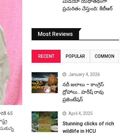
మీడియా యథాతథంగా
ప్రచురితం చేస్తుంది: కేటీఆర్
Most Reviews
RECENT
POPULAR
COMMON
January 4, 2026
నదీ జలాలు – కాంగ్రెస్
ద్రోహాలు.. హరీష్ రావు
ప్రజెంటేషన్
రికి 65
April 4, 2025
్ట్ర
Stunning clicks of rich
ీసుకున్న
wildlife in HCU