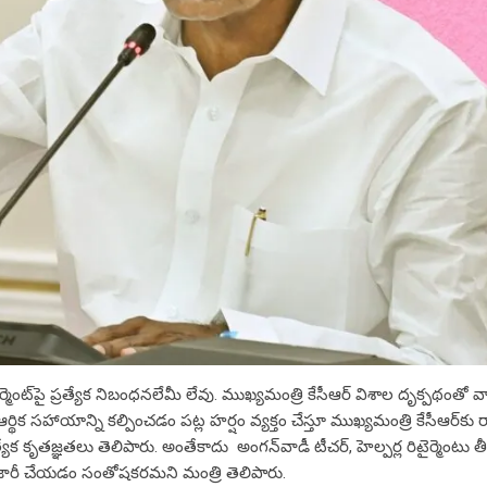
టైర్మెంట్‌పై ప్రత్యేక నిబంధనలేమీ లేవు. ముఖ్యమంత్రి కేసీఆర్ విశాల దృక్పథంతో వా
ిక సహాయాన్ని కల్పించడం పట్ల హర్షం వ్యక్తం చేస్తూ ముఖ్యమంత్రి కేసీఆర్‌కు రాష
్రత్యేక కృతజ్ఞతలు తెలిపారు. అంతేకాదు అంగన్‌వాడీ టీచర్‌, హెల్పర్ల రిటైర్మెంటు త
ులు జారీ చేయడం సంతోషకరమని మంత్రి తెలిపారు.