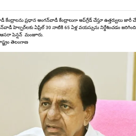
 కేంద్రాలను ప్రధాన అంగన్‌వాడీ కేంద్రాలుగా అప్‌గ్రేడ్ చేస్తూ ఉత్తర్వులు జారీ చ
‌వాడీ హెల్పర్‌లకు ఏప్రిల్ 30 నాటికి 65 ఏళ్ల వయస్సును నిర్దేశించడం జరిగింది
త ఆసరా పెన్షన్ మంజూరు.
రాష్ట్రం తెలంగాణ