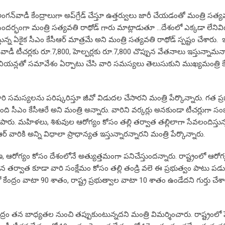
అంగన్‌వాడీ కేంద్రాలుగా అప్‌గ్రేడ్ చేస్తూ ఉత్తర్వులు జారీ చేయడంతో మంత్రి సత్య
సందర్భంగా మంత్రి సత్యవతి రాథోడ్ గారు మాట్లాడుతూ …దేశంలో ఎక్కడా లేనివ
ున్న ఏకైక సీఎం కేసీఆర్‌ మాత్రమే అని మంత్రి సత్యవతి రాథోడ్ స్పష్టం చేశారు.
వాడీ టీచర్లకు రూ.7,800, హెల్పర్లకు రూ.7,800 చొప్పున వేతనాలు ఇస్తున్నామన్
ూనియన్లతో సమావేశం ఏర్పాటు చేసి వారి సమస్యలు తెలుసుకుని ముఖ్యమంత్రి కే
ి సమస్యలను పరిష్కరిస్తూ జీవో విడుదల చేసారని మంత్రి పేర్కొన్నారు. గత ప్
సీఎం కేసీఆరే అని మంత్రి అన్నారు. వారిని వర్కర్లు అనకుండా టీచర్లుగా స
లిపారు. మహిళలు, శిశువుల ఆరోగ్యం కోసం తల్లి తర్వాత తల్లిలాగా సేవలందిస్తున
ికి అన్ని విధాలా ప్రాధాన్యత ఇస్తున్నారన్నారని మంత్రి పేర్కొన్నారు.
రోగ్యం కోసం దేశంలోనే అత్యుత్తమంగా పనిచేస్తుందన్నారు. రాష్ట్రంలో ఆరోగ్య ల
న తర్వాత కూడా వారి సంక్షేమం కోసం తల్లి తండ్రి వలె ఈ ప్రభుత్వం పాటు పడు
కేంద్రం వాటా 90 శాతం, రాష్ట్ర ప్రభుత్వాల వాటా 10 శాతం ఉండేదని గుర్తు చేశ
ంద్రం తన బాధ్యతల నుంచి తప్పుకుంటున్నదని మంత్రి విమర్శించారు. రాష్ట్రంలో ప