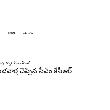
TNRI
తెలుగు
్త చెప్పిన సీఎం కేసీఆర్
భవార్త చెప్పిన సీఎం కేసీఆర్