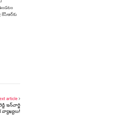
ని
ం ఉండటం
కేసీఆర్‌కు
ext article
డి ఇన్‌చార్జి
 వ్యాఖ్య‌లు!