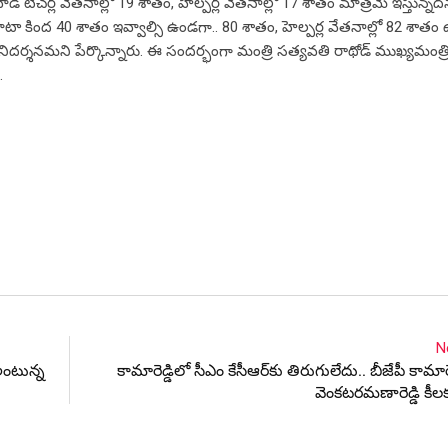
ీ టీచర్ల వేతనాల్లో 19 శాతం, హెల్పర్ల వేతనాల్లో 17 శాతం మాత్రమే ఇస్తున్నద
టా కింద 40 శాతం ఇవ్వాల్సి ఉండగా.. 80 శాతం, హెల్పర్ల వేతనాల్లో 82 శాత
నిదర్శనమని పేర్కొన్నారు. ఈ సందర్భంగా మంత్రి సత్యవతి రాథోడ్ ముఖ్యమంత్రి 
.
N
 అంటున్న
కామారెడ్డిలో సీఎం కేసీఆర్‌కు తిరుగులేదు.. బీజేపీ కామారెడ్
వెంకటరమణారెడ్డి కీల‌క