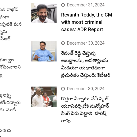
December 31, 2024
వతి రాథోడ్
Revanth Reddy, the CM
ిధంగా
with most criminal
 ఇప్పటికే మన
cases: ADR Report
నారు.
సీఆర్‌
December 30, 2024
రేవంత్ రెడ్డి చెప్తున్న
రభుత్వాల
అబద్ధాలను, అసత్యాలను
ంబోధించాలని
మీడియా యథాతథంగా
్న
ప్రచురితం చేస్తుంది: కేటీఆర్
December 30, 2024
క్ష్మి
కొత్తగా ఏర్పాటు చేసే స్కిల్
తోందన్నారు.
యూనివర్సిటీకి మన్మోహన్
ారు. మోదీ
సింగ్ పేరు పెట్టాలి: హరీష్
రావు
ెరిగిన