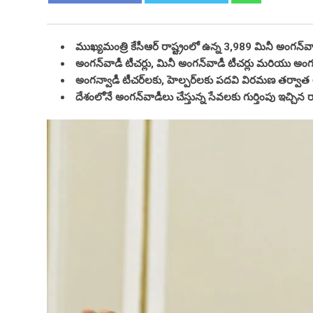
ముఖ్యమంత్రి కేసీఆర్ రాష్ట్రంలో ఉన్న 3,989 మినీ అంగన్‌వాడీ
అంగన్‌వాడీ టీచర్లు, మినీ అంగన్‌వాడీ టీచర్లు మరియు అంగన్
అంగన్వాడీ టీచర్‌లకు, హెల్పర్‌లకు పదవి విరమణ తర్వా
దేశంలోనే అంగన్‌వాడీలు చేస్తున్న సేవలకు గుర్తింపు ఇచ్చిన 