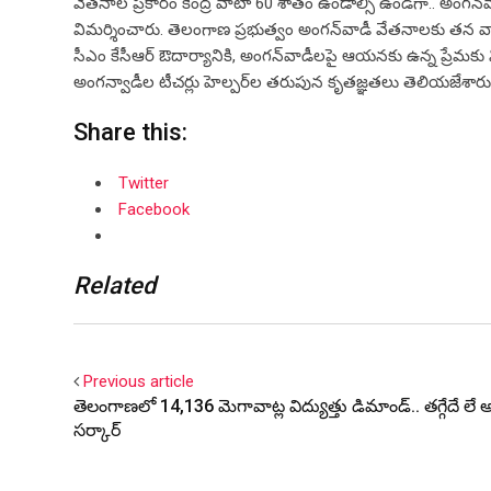
వేతనాల ప్రకారం కేంద్ర వాటా 60 శాతం ఉండాల్సి ఉండగా.. అంగన్‌వాడ
విమర్శించారు. తెలంగాణ ప్రభుత్వం అంగన్‌వాడీ వేతనాలకు తన వా
సీఎం కేసీఆర్‌ ఔదార్యానికి, అంగన్‌వాడీలపై ఆయనకు ఉన్న ప్రేమకు 
అంగన్వాడీల టీచర్లు హెల్పర్‌ల తరుపున కృతజ్ఞతలు తెలియజేశారు
Share this:
Twitter
Facebook
Related
Previous article
తెలంగాణ‌లో 14,136 మెగావాట్ల విద్యుత్తు డిమాండ్‌.. త‌గ్గేదే లే
స‌ర్కార్‌