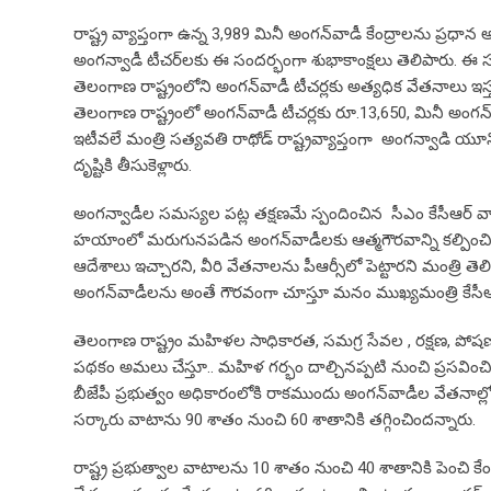
రాష్ట్ర వ్యాప్తంగా ఉన్న 3,989 మినీ అంగన్‌వాడీ కేంద్రాలను ప్రధాన 
అంగన్వాడీ టీచర్‌లకు ఈ సందర్భంగా శుభాకాంక్షలు తెలిపారు. ఈ 
తెలంగాణ రాష్ట్రంలోని అంగన్‌వాడీ టీచర్లకు అత్యధిక వేతనాలు ఇస్త
తెలంగాణ రాష్ట్రంలో అంగన్‌వాడీ టీచర్లకు రూ.13,650, మినీ అంగన్‌
ఇటీవలే మంత్రి సత్యవతి రాథోడ్ రాష్ట్రవ్యాప్తంగా అంగన్వాడి య
దృష్టికి తీసుకెళ్లారు.
అంగన్వాడీల సమస్యల పట్ల తక్షణమే స్పందించిన సీఎం కేసీఆర్‌ వార
హయాంలో మరుగునపడిన అంగన్‌వాడీలకు ఆత్మగౌరవాన్ని కల్పించింది 
ఆదేశాలు ఇచ్చారని, వీరి వేతనాలను పీఆర్సీలో పెట్టారని మంత్రి తె
అంగన్‌వాడీలను అంతే గౌరవంగా చూస్తూ మనం ముఖ్యమంత్రి కేసీఆర్ వార
తెలంగాణ రాష్ట్రం మహిళల సాధికారత, సమగ్ర సేవల , రక్షణ, పోషణ, ఆ
పథకం అమలు చేస్తూ.. మహిళ గర్భం దాల్చినప్పటి నుంచి ప్రసవించి
బీజేపీ ప్రభుత్వం అధికారంలోకి రాకముందు అంగన్‌వాడీల వేతనాల్లో 
సర్కారు వాటాను 90 శాతం నుంచి 60 శాతానికి తగ్గించిందన్నారు.
రాష్ట్ర ప్రభుత్వాల వాటాలను 10 శాతం నుంచి 40 శాతానికి పెంచి కే