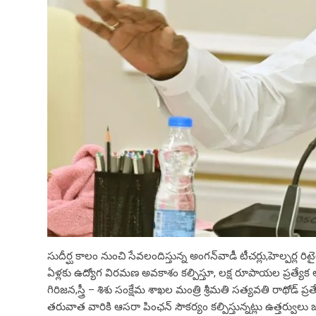
సుదీర్ఘ కాలం నుంచి సేవలందిస్తున్న అంగన్‌వాడీ టీచర్లు,హెల్పర్ల రి
ఏళ్లకు ఉద్యోగ విరమణ అవకాశం కల్పిస్తూ, లక్ష రూపాయల ప్రత్యేక ఆర్థ
గిరిజన,స్త్రీ – శిశు సంక్షేమ శాఖల మంత్రి శ్రీమతి సత్యవతి రాథోడ్ ప
తరువాత వారికి ఆసరా పింఛన్‌ సౌకర్యం కల్పిస్తున్నట్లు ఉత్తర్వ