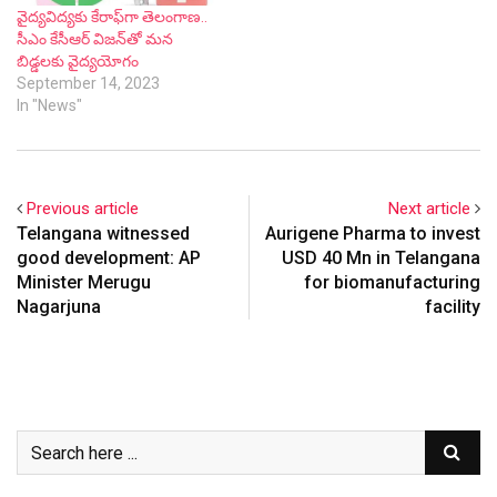
వైద్య‌విద్య‌కు కేరాఫ్‌గా తెలంగాణ‌..
సీఎం కేసీఆర్ విజ‌న్‌తో మ‌న‌
బిడ్డ‌ల‌కు వైద్య‌యోగం
September 14, 2023
In "News"
Previous article
Next article
Telangana witnessed
Aurigene Pharma to invest
good development: AP
USD 40 Mn in Telangana
Minister Merugu
for biomanufacturing
Nagarjuna
facility