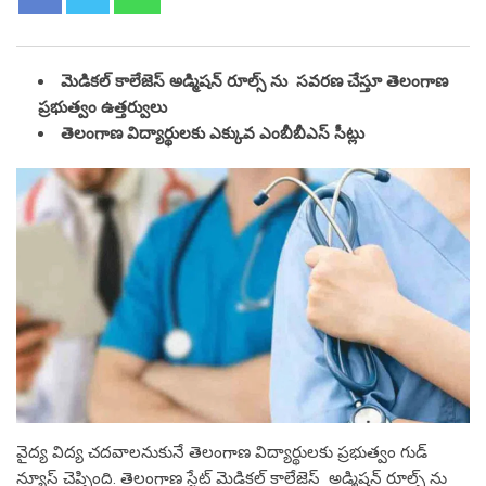
మెడికల్ కాలేజెస్ అడ్మిషన్ రూల్స్ ను సవరణ చేస్తూ తెలంగాణ
ప్రభుత్వం ఉత్తర్వులు
తెలంగాణ విద్యార్థులకు ఎక్కువ ఎంబీబీఎస్ సీట్లు
వైద్య విద్య చదవాలనుకునే తెలంగాణ విద్యార్థులకు ప్రభుత్వం గుడ్
న్యూస్ చెప్పింది. తెలంగాణ స్టేట్ మెడికల్ కాలేజెస్ అడ్మిషన్ రూల్స్ ను