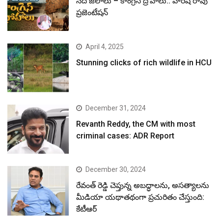
నదీ జలాలు – కాంగ్రెస్ ద్రోహాలు.. హరీష్ రావు
ప్రజెంటేషన్
April 4, 2025
Stunning clicks of rich wildlife in HCU
December 31, 2024
Revanth Reddy, the CM with most
criminal cases: ADR Report
December 30, 2024
రేవంత్ రెడ్డి చెప్తున్న అబద్ధాలను, అసత్యాలను
మీడియా యథాతథంగా ప్రచురితం చేస్తుంది:
కేటీఆర్