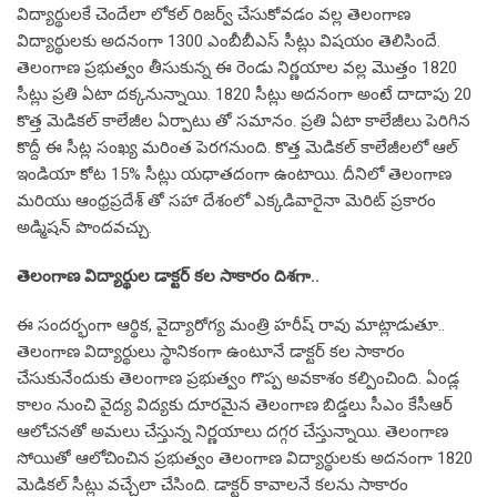
విద్యార్థులకే చెందేలా లోకల్ రిజర్వ్ చేసుకోవడం వల్ల తెలంగాణ
విద్యార్థులకు అదనంగా 1300 ఎంబీబీఎస్ సీట్లు విషయం తెలిసిందే.
తెలంగాణ ప్రభుత్వం తీసుకున్న ఈ రెండు నిర్ణయాల వల్ల మొత్తం 1820
సీట్లు ప్రతి ఏటా దక్కనున్నాయి. 1820 సీట్లు అదనంగా అంటే దాదాపు 20
కొత్త మెడికల్ కాలేజీల ఏర్పాటు తో సమానం. ప్రతి ఏటా కాలేజీలు పెరిగిన
కొద్దీ ఈ సీట్ల సంఖ్య మరింత పెరగనుంది. కొత్త మెడికల్ కాలేజీలలో ఆల్
ఇండియా కోట 15% సీట్లు యధాతదంగా ఉంటాయి. దీనిలో తెలంగాణ
మరియు ఆంధ్రప్రదేశ్ తో సహా దేశంలో ఎక్కడివారైనా మెరిట్ ప్రకారం
అడ్మిషన్ పొందవచ్చు.
తెలంగాణ విద్యార్థుల డాక్టర్ కల సాకారం దిశగా..
ఈ సందర్భంగా ఆర్థిక, వైద్యారోగ్య మంత్రి హరీష్ రావు మాట్లాడుతూ..
తెలంగాణ విద్యార్థులు స్థానికంగా ఉంటూనే డాక్టర్ కల సాకారం
చేసుకునేందుకు తెలంగాణ ప్రభుత్వం గొప్ప అవకాశం కల్పించింది. ఏండ్ల
కాలం నుంచి వైద్య విద్యకు దూరమైన తెలంగాణ బిడ్డలు సీఎం కేసీఆర్
ఆలోచనతో అమలు చేస్తున్న నిర్ణయాలు దగ్గర చేస్తున్నాయి. తెలంగాణ
సోయితో ఆలోచించిన ప్రభుత్వం తెలంగాణ విద్యార్థులకు అదనంగా 1820
మెడికల్ సీట్లు వచ్చేలా చేసింది. డాక్టర్ కావాలనే కలను సాకారం