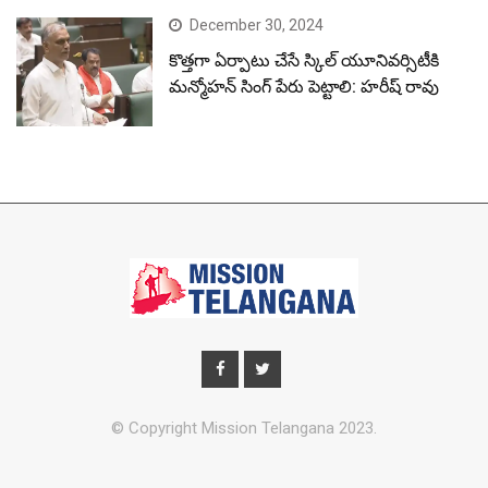
December 30, 2024
కొత్తగా ఏర్పాటు చేసే స్కిల్ యూనివర్సిటీకి
మన్మోహన్ సింగ్ పేరు పెట్టాలి: హరీష్ రావు
© Copyright Mission Telangana 2023.