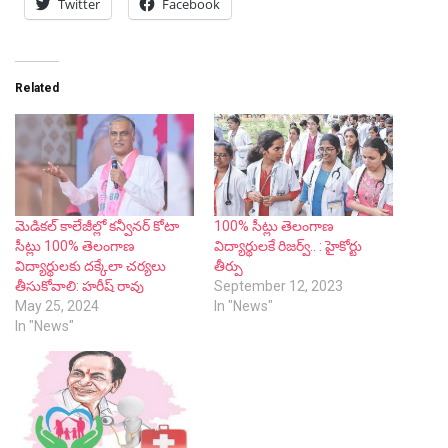
Twitter
Facebook
Related
మెడికల్ కాలేజీల్లో కన్వీనర్ కోటా
100% సీట్లు తెలంగాణ
సీట్లు 100% తెలంగాణ
విద్యార్థులకే రిజర్వ్.. : హైకోర్టు
విద్యార్థులకు దక్కేలా చర్యలు
తీర్పు
తీసుకోవాలి: హరీష్ రావు
September 12, 2023
May 25, 2024
In "News"
In "News"