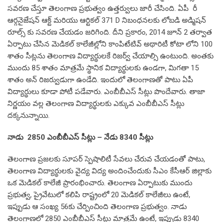
సవరణ చేస్తూ తెలంగాణ ప్రభుత్వం ఉత్తర్వులు జారీ చేసింది. ఏపీ రీ
ఆర్గనైజేషన్ ఆక్ట్ మరియు ఆర్టికల్ 371 D నిబంధనలకు లోబడి అడ్మిషన్
రూల్స్ కు సవరణ చేయడం జరిగింది. దీని ప్రకారం, 2014 జూన్ 2 తర్వాత
ఏర్పాటు చేసిన మెడికల్ కాలేజీల్లోని కాంపిటేటివ్ అథారిటీ కోటా లోని 100
శాతం సీట్లను తెలంగాణ విద్యార్థులకే రిజర్వ్ చేయాల్సి ఉంటుంది. అంతకు
ముందు 85 శాతం మాత్రమే స్థానిక విద్యార్థులకు ఉండగా, మిగతా 15
శాతం అన్ రిజర్వుడుగా ఉండేది. ఇందులో తెలంగాణతో పాటు ఏపీ
విద్యార్థులు కూడా పోటీ పడేవారు. ఎంబీబీఎస్ సీట్లు పొందేవారు. తాజా
నిర్ణయం వల్ల తెలంగాణ విద్యార్థులకు ఎక్కువ ఎంబీబీఎస్ సీట్లు
దక్కనున్నాయి.
నాడు 2850 ఎంబీబీఎస్ సీట్లు – నేడు 8340 సీట్లు
తెలంగాణ ప్రజలకు సూపర్ స్పెషాలిటీ సేవలు చేరువ చేయడంతో పాటు,
తెలంగాణ విద్యార్థులకు వైద్య విద్య అందించేందుకు సీఎం కేసీఆర్ జిల్లాకు
ఒక మెడికల్ కాలేజీ ప్రారంభించారు. తెలంగాణ ఏర్పాటుకు ముందు
ప్రభుత్వ, ప్రైవేటులో కలిపి రాష్ట్రంలో 20 మెడికల్ కాలేజీలు ఉంటే,
ఇప్పుడు ఆ సంఖ్య 56కు చేర్పించింది తెలంగాణ ప్రభుత్వం. నాడు
తెలంగాణలో 2850 ఎంబీబీఎస్ సీట్లు మాత్రమే ఉంటే, ఇప్పుడు 8340