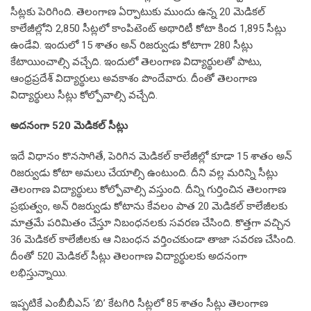
సీట్లకు పెరిగింది. తెలంగాణ ఏర్పాటుకు ముందు ఉన్న 20 మెడికల్
కాలేజీల్లోని 2,850 సీట్లలో కాంపిటెంట్ అథారిటీ కోటా కింద 1,895 సీట్లు
ఉండేవి. ఇందులో 15 శాతం అన్ రిజర్వుడు కోటాగా 280 సీట్లు
కేటాయించాల్సి వచ్చేది. ఇందులో తెలంగాణ విద్యార్థులతో పాటు,
ఆంధ్రప్రదేశ్ విద్యార్థులు అవకాశం పొందేవారు. దీంతో తెలంగాణ
విద్యార్థులు సీట్లు కోల్పోవాల్సి వచ్చేది.
అదనంగా 520 మెడికల్ సీట్లు
ఇదే విధానం కొనసాగితే, పెరిగిన మెడికల్ కాలేజీల్లో కూడా 15 శాతం అన్
రిజర్వుడు కోటా అమలు చేయాల్సి ఉంటుంది. దీని వల్ల మరిన్ని సీట్లు
తెలంగాణ విద్యార్థులు కోల్పోవాల్సి వస్తుంది. దీన్ని గుర్తించిన తెలంగాణ
ప్రభుత్వం, అన్ రిజర్వుడు కోటాను కేవలం పాత 20 మెడికల్ కాలేజీలకు
మాత్రమే పరిమితం చేస్తూ నిబంధనలకు సవరణ చేసింది. కొత్తగా వచ్చిన
36 మెడికల్ కాలేజీలకు ఆ నిబంధన వర్తించకుండా తాజా సవరణ చేసింది.
దీంతో 520 మెడికల్ సీట్లు తెలంగాణ విద్యార్థులకు అదనంగా
లభిస్తున్నాయి.
ఇప్పటికే ఎంబీబీఎస్ ‘బి’ కేటగిరి సీట్లలో 85 శాతం సీట్లు తెలంగాణ