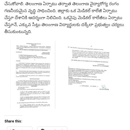
చేసుకోవాలి. తెలంగాణ ఏర్పాటు తర్వాత తెలంగాణ వైద్యారోగ్య రంగం
గణనీయమైన వృద్ధి సాధించింది. జిల్లాకు ఒక మెడికల్ కాలేజీ ఏర్పాటు
చేస్తూ దేశానికి ఆదర్శంగా నిలిచింది. ఒకవైపు మెడికల్ కాలేజీలు ఏర్పాటు
చేస్తూనే, ఎక్కువ సీట్లు తెలంగాణ విద్యార్థులకు దక్కేలా ప్రభుత్వం చర్యలు
తీసుకుంటున్నది.
Share this: