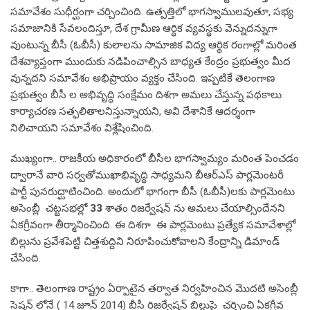
సమావేశం సుధీర్ఘంగా చర్చించింది. ఉత్పత్తిలో భాగస్వాములవుతూ, సభ్య
సమాజానికి సేవలందిస్తూ, దేశ గ్రామీణ ఆర్థిక వ్యవస్థకు వెన్నుదన్నుగా
వుంటున్న బీసీ (ఓబీసీ) కులాలను సామాజిక విద్య ఆర్థిక రంగాల్లో మరింత
దేశవ్యాప్తంగా ముందుకు నడిపించాల్సిన బాధ్యత కేంద్రం ప్రభుత్వం మీద
వున్నదని సమావేశం అభిప్రాయం వ్యక్తం చేసింది. ఇప్పటికే తెలంగాణ
ప్రభుత్వం బీసీ ల అభివృద్ధి సంక్షేమం దిశగా అమలు చేస్తున్న పథకాలు
కార్యాచరణ సత్ఫలితాలనిస్తున్నాయని, అవి దేశానికే ఆదర్శంగా
నిలిచాయని సమావేశం విశ్లేషించింది.
ముఖ్యంగా.. రాజకీయ అధికారంలో బీసీల భాగస్వామ్యం మరింత పెంచడం
ద్వారానే వారి సర్వతోముఖాభివృద్ధి సాధ్యమని బీఆర్ఎస్ పార్లమెంటరీ
పార్టీ పునరుద్ఘాటించింది. అందులో భాగంగా బీసీ (ఓబీసీ)లకు పార్లమెంటు
అసెంబ్లీ చట్టసభల్లో
33
శాతం రిజర్వేషన్ ను అమలు చేయాల్సిందేనని
ఏకగ్రీవంగా తీర్మానించింది. ఈ దిశగా ఈ పార్లమెంటు ప్రత్యేక సమావేశాల్లో
బిల్లును ప్రవేశపెట్టి చిత్తశుద్దిని నిరూపించుకోవాలని కేంద్రాన్ని డిమాండ్
చేసింది.
కాగా.. తెలంగాణ రాష్ట్రం ఏర్పాటైన తర్వాత నిర్వహించిన మొదటి అసెంబ్లీ
సెషన్ లోనే ( 14 జూన్ 2014) బీసీ రిజర్వేషన్ బిల్లుపై చర్చించి ఏకగ్రీవ