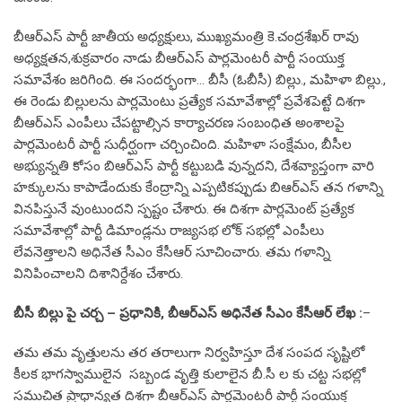
బీఆర్ఎస్ పార్టీ జాతీయ అధ్యక్షులు, ముఖ్యమంత్రి కె.చంద్రశేఖర్ రావు
అధ్యక్షతన,శుక్రవారం నాడు బీఆర్ఎస్ పార్లమెంటరీ పార్టీ సంయుక్త
సమావేశం జరిగింది. ఈ సందర్భంగా… బీసీ (ఓబీసీ) బిల్లు., మహిళా బిల్లు.,
ఈ రెండు బిల్లులను పార్లమెంటు ప్రత్యేక సమావేశాల్లో ప్రవేశపెట్టే దిశగా
బీఆర్ఎస్ ఎంపీలు చేపట్టాల్సిన కార్యాచరణ సంబంధిత అంశాలపై
పార్లమెంటరీ పార్టీ సుధీర్ఘంగా చర్చించింది. మహిళా సంక్షేమం, బీసీల
అభ్యున్నతి కోసం బిఆర్ఎస్ పార్టీ కట్టుబడి వున్నదని, దేశవ్యాప్తంగా వారి
హక్కులను కాపాడేందుకు కేంద్రాన్ని ఎప్పటికప్పుడు బిఆర్ఎస్ తన గళాన్ని
వినపిస్తునే వుంటుందని స్పష్టం చేశారు. ఈ దిశగా పార్లమెంట్ ప్రత్యేక
సమావేశాల్లో పార్టీ డిమాండ్లను రాజ్యసభ లోక్ సభల్లో ఎంపీలు
లేవనెత్తాలని అధినేత సీఎం కేసీఆర్ సూచించారు. తమ గళాన్ని
వినిపించాలని దిశానిర్దేశం చేశారు.
బీసీ బిల్లు పై చర్చ – ప్రధానికి, బీఆర్ఎస్ అధినేత సీఎం కేసీఆర్ లేఖ :
–
తమ తమ వృత్తులను తర తరాలుగా నిర్వహిస్తూ దేశ సంపద సృష్టిలో
కీలక భాగస్వాములైన సబ్బండ వృత్తి కులాలైన బీ.సీ ల కు చట్ట సభల్లో
సముచిత ప్రాధాన్యత దిశగా బీఆర్ఎస్ పార్లమెంటరీ పార్టీ సంయుక్త