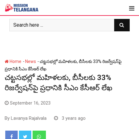
Skip
to
content
-
-
Home
News
చట్టసభల్లో మహిళలకు, బీసీలకు 33% రిజర్వేషన్‌పై
ప్రధానికి సీఎం కేసీఆర్ లేఖ
చట్టసభల్లో మహిళలకు, బీసీలకు 33%
రిజర్వేషన్‌పై ప్రధానికి సీఎం కేసీఆర్ లేఖ
September 16, 2023
By
Lavanya Rajalvala
3 years ago
Whatsapp