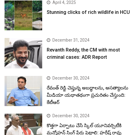
April 4, 2025
Stunning clicks of rich wildlife in HCU
December 31, 2024
Revanth Reddy, the CM with most
criminal cases: ADR Report
December 30, 2024
రేవంత్ రెడ్డి చెప్తున్న అబద్ధాలను, అసత్యాలను
మీడియా యథాతథంగా ప్రచురితం చేస్తుంది:
కేటీఆర్
December 30, 2024
కొత్తగా ఏర్పాటు చేసే స్కిల్ యూనివర్సిటీకి
మన్మోహన్ సింగ్ పేరు పెట్టాలి: హరీష్ రావు