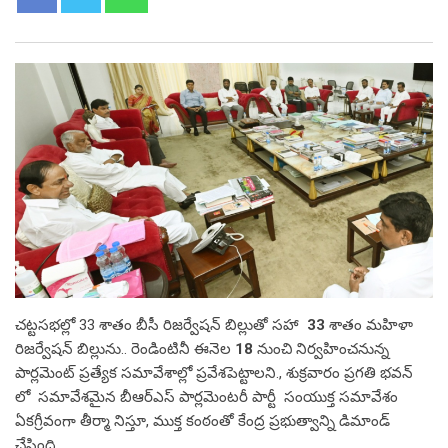
చట్టసభల్లో 33 శాతం బీసీ రిజర్వేషన్ బిల్లుతో సహా
33
శాతం మహిళా
రిజర్వేషన్ బిల్లును.. రెండింటినీ ఈనెల
18
నుంచి నిర్వహించనున్న
పార్లమెంట్ ప్రత్యేక సమావేశాల్లో ప్రవేశపెట్టాలని., శుక్రవారం ప్రగతి భవన్
లో సమావేశమైన బీఆర్ఎస్ పార్లమెంటరీ పార్టీ సంయుక్త సమావేశం
ఏకగ్రీవంగా తీర్మా నిస్తూ, ముక్త కంఠంతో కేంద్ర ప్రభుత్వాన్ని డిమాండ్
చేసింది.