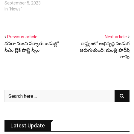
September 5, 2023
In "News"
Previous article
Next article
దసరా నుంచి సర్కారు బడుల్లో
రాష్ట్రంలో అభివృద్ధి పండుగ
సీఎం బ్రేక్ ఫాస్ట్ స్కీం
జరుగుతుంది: మంత్రి హరీష్
రావు
Latest Update