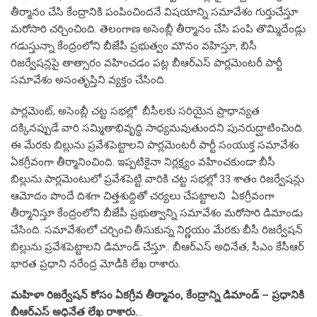
తీర్మానం చేసి కేంద్రానికి పంపించిందనే విషయాన్ని సమావేశం గుర్తుచేస్తూ
మరోసారి చర్చించింది. తెలంగాణ అసెంబ్లీ తీర్మానం చేసి పంపి తొమ్మిదేండ్లు
గడుస్తున్నా కేంద్రంలోని బీజేపీ ప్రభుత్వం మౌనం వహిస్తూ, బిసీ
రిజర్వేషన్లపై తాత్సారం వహించడం పట్ల బీఆర్ఎస్ పార్లమెంటరీ పార్టీ
సమావేశం అసంతృప్తిని వ్యక్తం చేసింది.
పార్లమెంట్, అసెంబ్లీ చట్ట సభల్లో బీసీలకు సరియైన ప్రాధాన్యత
దక్కినప్పుడే వారి సమ్మితాభివృద్ధి సాధ్యమవుతుందని పునరుద్ఘాటించింది.
ఈ మేరకు బిల్లును ప్రవేశపెట్టాలని పార్లమెంటరీ పార్టీ సంయుక్త సమావేశం
ఏకగ్రీవంగా తీర్మానించింది. ఇప్పటికైనా నిర్లక్ష్యం వహించకుండా బీసీ
బిల్లును పార్లమెంటులో ప్రవేశపెట్టి వారికి చట్ట సభల్లో 33 శాతం రిజర్వేషన్లు
ఆమోదం పొందే దిశగా చిత్తశుద్దితో చర్యలు చేపట్టాలని ఏకగ్రీవంగా
తీర్మానిస్తూ కేంద్రంలోని బీజేపీ ప్రభుత్వాన్ని సమావేశం మరోసారి డిమాండు
చేసింది. సమావేశంలో చర్చించి తీసుకున్న నిర్ణయం మేరకు బీసీ రిజర్వేషన్
బిల్లును ప్రవేశపెట్టాలని డిమాండ్ చేస్తూ.. బీఆర్ఎస్ అధినేత, సీఎం కేసీఆర్
భారత ప్రధాని నరేంద్ర మోడీకి లేఖ రాశారు.
మహిళా రిజర్వేషన్ కోసం ఏకగ్రీవ తీర్మానం, కేంద్రాన్ని డిమాండ్ – ప్రధానికి
బీఆర్ఎస్ అధినేత లేఖ రాశారు.
..