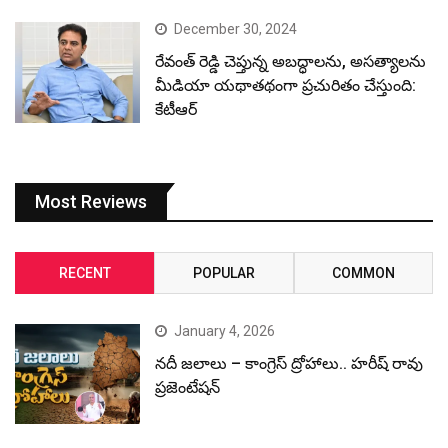
December 30, 2024
రేవంత్ రెడ్డి చెప్తున్న అబద్ధాలను, అసత్యాలను
మీడియా యథాతథంగా ప్రచురితం చేస్తుంది:
కేటీఆర్
Most Reviews
RECENT
POPULAR
COMMON
January 4, 2026
నదీ జలాలు – కాంగ్రెస్ ద్రోహాలు.. హరీష్ రావు
ప్రజెంటేషన్