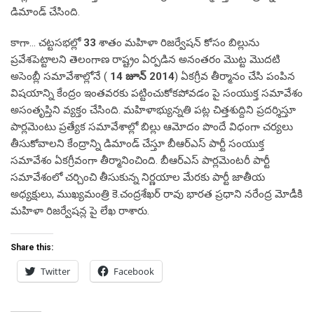
డిమాండ్ చేసింది.
కాగా… చట్టసభల్లో
33
శాతం మహిళా రిజర్వేషన్ కోసం బిల్లును
ప్రవేశపెట్టాలని తెలంగాణ రాష్ట్రం ఏర్పడిన అనంతరం మొట్ట మొదటి
అసెంబ్లీ సమావేశాల్లోనే (
14
జూన్ 2014
) ఏకగ్రీవ తీర్మానం చేసి పంపిన
విషయాన్ని కేంద్రం ఇంతవరకు పట్టించుకోకపోవడం పై సంయుక్త సమావేశం
అసంతృప్తిని వ్యక్తం చేసింది. మహిళాభ్యున్నతి పట్ల చిత్తశుద్దిని ప్రదర్శిస్తూ
పార్లమెంటు ప్రత్యేక సమావేశాల్లో బిల్లు ఆమోదం పొందే విధంగా చర్యలు
తీసుకోవాలని కేంద్రాన్ని డిమాండ్ చేస్తూ బీఆర్ఎస్ పార్టీ సంయుక్త
సమావేశం ఏకగ్రీవంగా తీర్మానించింది. బీఆర్ఎస్ పార్లమెంటరీ పార్టీ
సమావేశంలో చర్చించి తీసుకున్న నిర్ణయాల మేరకు పార్టీ జాతీయ
అధ్యక్షులు, ముఖ్యమంత్రి కె.చంద్రశేఖర్ రావు భారత ప్రధాని నరేంద్ర మోడీకి
మహిళా రిజర్వేషన్ల పై లేఖ రాశారు.
Share this:
Twitter
Facebook