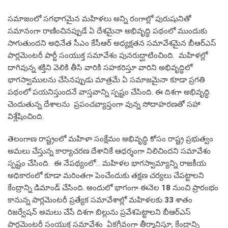
సమాజంలో సగభాగమైన మహిళలు అన్ని రంగాల్లో పురుషునితో
సమానంగా రాణించినప్పుడే ఏ దేశమైనా అభివృద్ధి పథంలో ముందుకు
సాగుతుందని అధినేత సీఎం కేసీఆర్ అధ్యక్షతన సమావేశమైన బీఆర్ఎస్
పార్లమెంటరీ పార్టీ సంయుక్త సమావేశం పునరుద్ఘాటించింది. మహిళల్లో
దాగివున్న శక్తిని వెలికి తీసి వారికి సహకరిస్తూ వారిని అభివృద్ధిలో
భాగస్వాములను చేసినప్పుడు మాత్రమే ఏ సమాజమైనా కూడా ప్రగతి
పథంలో పయనిస్తుందనే వాస్తవాన్ని స్పష్టం చేసింది. ఈ దిశగా అభివృద్ధి
చెందుతున్న దేశాలను ప్రపంచవ్యాప్తంగా వున్న సోదాహరణతో సహా
విశ్లేషించింది.
తెలంగాణ రాష్ట్రంలో మహిళా సంక్షేమం అభివృద్ధి కోసం రాష్ట్ర ప్రభుత్వం
అమలు చేస్తున్న కార్యాచరణ దేశానికే ఆధర్శంగా నిలిచిందని సమావేశం
స్పష్టం చేసింది. ఈ నేపథ్యంలో… మహిళల భాగస్వామ్యాన్ని రాజకీయ
అధికారంలో కూడా మరింతగా పెంచేందుకు తక్షణ చర్యలు చేపట్టాలని
కేంద్రాన్ని డిమాండ్ చేసింది. అందులో భాగంగా ఈనెల
18
నుంచి ప్రారంభం
కానున్న పార్లమెంటరీ ప్రత్యేక సమావేశాల్లో మహిళలకు
33
శాతం
రిజర్వేషన్ అమలు చేసే దిశగా బిల్లును ప్రవేశపెట్టాలని బీఆర్ఎస్
పార్లమెంటరీ సంయుక్త సమావేశం ఏకగ్రీవంగా తీర్మానిస్తూ, కేంద్రాన్ని