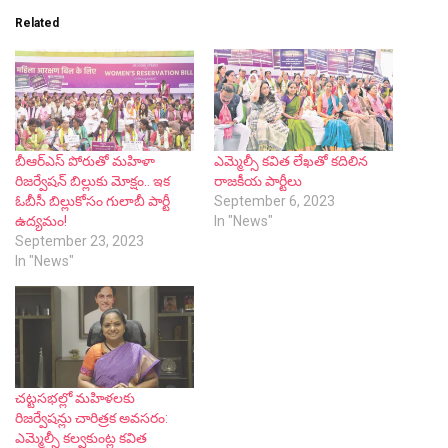
Related
బీఆర్ఎస్ పోరుతో మ‌హిళా
ఎమ్మెల్సీ కవిత లేఖతో కదిలిన
రిజ‌ర్వేష‌న్ బిల్లుకు మోక్షం.. ఇక
రాజకీయ పార్టీలు
ఓబీసీ బిల్లుకోసం గులాబీ పార్టీ
September 6, 2023
ఉద్య‌మం!
In "News"
September 23, 2023
In "News"
చట్టసభల్లో మహిళలకు
రిజర్వేషన్లు చారిత్రక అవసరం:
ఎమ్మెల్సీ కల్వకుంట్ల కవిత