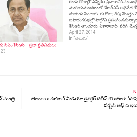
రెండు రోజుల్లో ఎన్నికల ప్రచారానికి సంబం
ముగియనుండటంతో టీఆర్ఎస్ అధినేత కేస
దూకుడు పెంచారు. ఈ రోజు, రేపు మొత్తం 2
బహిరంగసభల్లో పాల్గొని ప్రసంగించనున్నా
కేసీఆర్ తాండూరు, వికారాబాద్, పరిగి, మేడ్
ఎల్బీనగర్, ఉప్పల్, కుత్బుల్లాపూర్, సికింద్రా
April 27, 2014
సంగారెడ్డి, సనత్ నగర్, ఖైరతాబాద్ నియోజ
In "తెలుగు"
బహిరంగసభల్లో ప్రసంగిస్తారు. తాండూరు
 సీఎం కేసీఆర్ – ప్రజా ప్రతినిధులు
బహిరంగసభలో పాల్గొన్న కేసీఆర్ మాట్లాడ
023
తాండూరు కందిపప్పుకు ఫేమస్ అని, కంది
N
ట్ మంత్రి
తెలంగాణ డిజిటల్ మీడియా డైరెక్టర్ దిలీప్ కొణతంకు ‘స
పర్సన్ ఆఫ్ ది ఇయ