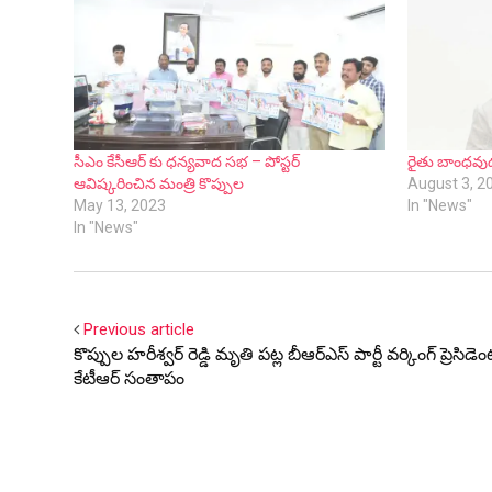
సీఎం కేసీఆర్ కు ధన్యవాద సభ – పోస్టర్
రైతు బాంధవుడు
ఆవిష్కరించిన మంత్రి కొప్పుల
August 3, 2
May 13, 2023
In "News"
In "News"
Previous article
కొప్పుల హరీశ్వర్ రెడ్డి మృతి పట్ల బీఆర్ఎస్ పార్టీ వర్కింగ్ ప్రెసిడెం
కేటీఆర్ సంతాపం