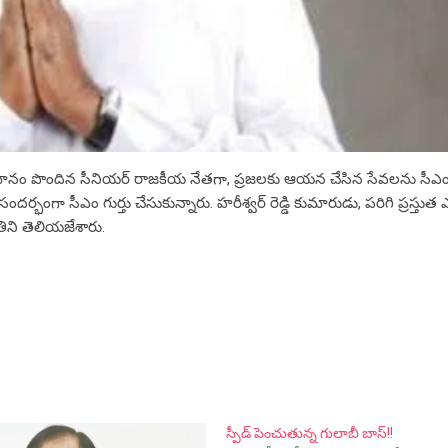
రజాభిమానం పొందిన సీనియర్ రాజకీయ నేతగా, ప్రజలకు ఆయన చేసిన సేవలను సీఎ
ర్భంగా సీఎం గుర్తు చేసుకున్నారు. హరీశ్వర్ రెడ్డి కుమారుడు, పరిగి ప్రస్తుత ఎ
ిని తెలియజేశారు.
స్పీడ్ పెంచుతున్న గులాబీ బాస్!!