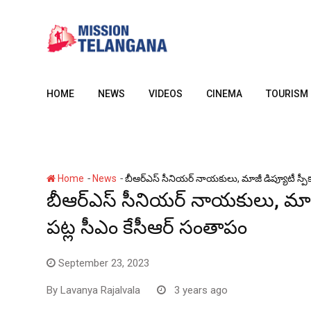
Skip
to
content
HOME
NEWS
VIDEOS
CINEMA
TOURISM
-
-
Home
News
బీఆర్ఎస్ సీనియర్ నాయకులు, మాజీ డిప్యూటీ స్పీకర్
బీఆర్ఎస్ సీనియర్ నాయకులు, మాజీ డి
పట్ల సీఎం కేసీఆర్ సంతాపం
September 23, 2023
By
Lavanya Rajalvala
3 years ago