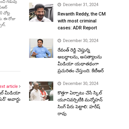
ధించి గడువు
December 31, 2024
ీఆర్
0 చోట్ల
Revanth Reddy, the CM
రు. ఈ రోజు
with most criminal
చల్,
cases: ADR Report
బాద్,
కవర్గ
December 30, 2024
ుతూ,
రేవంత్ రెడ్డి చెప్తున్న
 పరిశోధన…
అబద్ధాలను, అసత్యాలను
మీడియా యథాతథంగా
ప్రచురితం చేస్తుంది: కేటీఆర్
December 30, 2024
ext article
కొత్తగా ఏర్పాటు చేసే స్కిల్
ోషల్ మీడియా
ర్’ అవార్డు
యూనివర్సిటీకి మన్మోహన్
సింగ్ పేరు పెట్టాలి: హరీష్
రావు