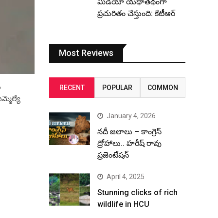
మీడియా యథాతథంగా
ప్రచురితం చేస్తుంది: కేటీఆర్
Most Reviews
ం
RECENT
POPULAR
COMMON
మ్మెల్యే
January 4, 2026
నదీ జలాలు – కాంగ్రెస్
ద్రోహాలు.. హరీష్ రావు
ప్రజెంటేషన్
April 4, 2025
Stunning clicks of rich
wildlife in HCU