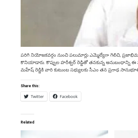
పరిగి నియోజకవర్గం నుంచి పలుమార్లు ఎమ్మెల్యేగా గెలిచి, ప్
కొనియాడారు. కొప్పుల హరీశ్వర్ రెడ్డితో తనకున్న అనుబంధాన్ని ఈ సంద
మహేష్ రెడ్డికి వారి కుటుంబ సభ్యులకు సీఎం తన ప్రగాఢ సానుభూత
Share this:
Twitter
Facebook
Related