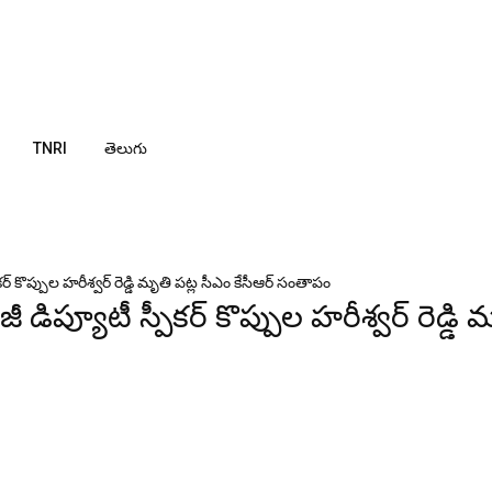
TNRI
తెలుగు
 కొప్పుల హరీశ్వర్ రెడ్డి మృతి పట్ల సీఎం కేసీఆర్ సంతాపం
ప్యూటీ స్పీకర్ కొప్పుల హరీశ్వర్ రెడ్డి 