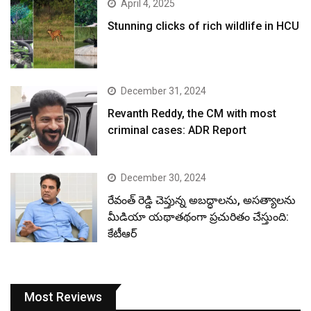
April 4, 2025
Stunning clicks of rich wildlife in HCU
December 31, 2024
Revanth Reddy, the CM with most
criminal cases: ADR Report
December 30, 2024
రేవంత్ రెడ్డి చెప్తున్న అబద్ధాలను, అసత్యాలను
మీడియా యథాతథంగా ప్రచురితం చేస్తుంది:
కేటీఆర్
Most Reviews