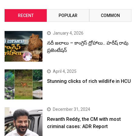
RECENT
POPULAR
COMMON
January 4, 2026
నదీ జలాలు – కాంగ్రెస్ ద్రోహాలు.. హరీష్ రావు
ప్రజెంటేషన్
April 4, 2025
Stunning clicks of rich wildlife in HCU
December 31, 2024
Revanth Reddy, the CM with most
criminal cases: ADR Report