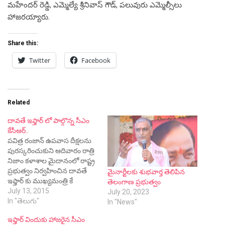
మహేందర్ రెడ్డి, ఎమ్మెల్యే శ్రీనివాస్ గౌడ్, పలువురు ఎమ్మెల్సీలు
హాజరయ్యారు.
Share this:
Twitter
Facebook
Related
దావతే ఇఫ్తార్ లో పాల్గొన్న సీఎం
కేసీఆర్..
పవిత్ర రంజాన్ ఉపవాస దీక్షలను
పురస్కరించుకుని ఆదివారం రాత్రి
నిజాం కళాశాల మైదానంలో రాష్ట్ర
ప్రభుత్వం నిర్వహించిన దావతే
మైనార్టీలకు శుభవార్త తెలిపిన
ఇఫ్తార్ కు ముఖ్యమంత్రి కే
తెలంగాణ ప్రభుత్వం
చంద్రశేఖర్ రావు హాజరయ్యారు.
July 13, 2015
July 20, 2023
అనంతరం సీఎం ముస్లిం
In "తెలుగు"
In "News"
సోదరులను ఉద్దేశించి ప్రసంగిస్తూ
ఇఫ్తార్ విందుకు హాజరైన సీఎం
రాష్ట్ర ముస్లింలందరికీ రంజాన్