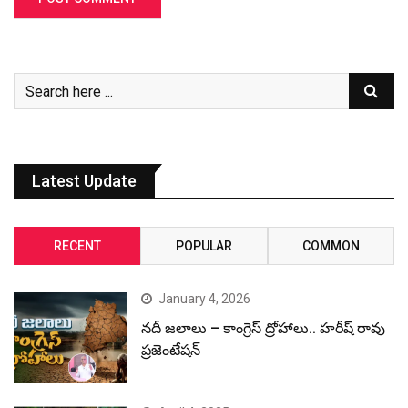
Latest Update
RECENT
POPULAR
COMMON
January 4, 2026
నదీ జలాలు – కాంగ్రెస్ ద్రోహాలు.. హరీష్ రావు
ప్రజెంటేషన్