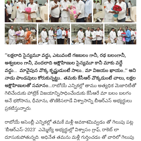
‘‘లక్షలాది సైన్యమూ వద్దు, ఎటువంటి గజబలం గానీ, రథ బలంగానీ,
అశ్వబలం గానీ, వందలాది అక్షౌహిణుల సైన్యమూ కానీ మాకు వద్దే
వద్దు… మావైపున వొక్క కృష్ణుడుంటే సాలు.. మా విజయం ఖాయం..’’ అని
నాడు పాండవులు కోరుకున్నట్టు.. తమకు కేసీఆర్ వొక్కడుంటే చాలు, లక్షల
అక్షౌహిణులతో సమానం…
రాబోయే ఎన్నికల్లో తాము అత్యధిక మెజారిటీతో
గెలిచేందుకు హాట్రిక్ విజయాన్నిసాధించేందుకు కేసీఆరే మా బలం బలగం
అనే భరోసాను, ధీమాను, తొణికిసలాడే విశ్వాసాన్ని బీఆర్ఎస్ అభ్యర్థులు
ప్రకటిస్తున్నారు.
రాబోయే అసెంబ్లీ ఎన్నికల్లో తమకే మళ్లీ అవకాశమివ్వడం తో గెలుపు పట్ల
‘బీఆర్ఎస్-2023’ ఎమ్మెల్యే అభ్యర్థుల్లో విశ్వాసం గ్రాఫ్, రాకెట్ లా
దూసుకుపోతున్నది. అధినేత తమను మళ్లీ గుర్తించడం తో వారిలో గెలుపు