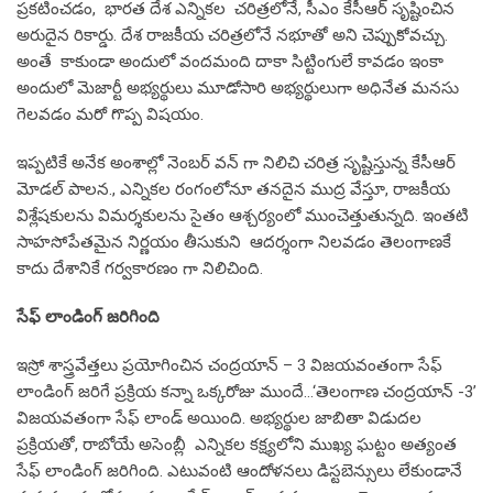
ప్రకటించడం, భారత దేశ ఎన్నికల చరిత్రలోనే, సీఎం కేసీఆర్ సృష్టించిన
అరుదైన రికార్డు. దేశ రాజకీయ చరిత్రలోనే నభూతో అని చెప్పుకోవచ్చు.
అంతే కాకుండా అందులో వందమంది దాకా సిట్టింగులే కావడం ఇంకా
అందులో మెజార్టీ అభ్యర్థులు మూడోసారి అభ్యర్థులుగా అధినేత మనసు
గెలవడం మరో గొప్ప విషయం.
ఇప్పటికే అనేక అంశాల్లో నెంబర్ వన్ గా నిలిచి చరిత్ర సృష్టిస్తున్న కేసీఆర్
మోడల్ పాలన., ఎన్నికల రంగంలోనూ తనదైన ముద్ర వేస్తూ, రాజకీయ
విశ్లేషకులను విమర్శకులను సైతం ఆశ్చర్యంలో ముంచెత్తుతున్నది. ఇంతటి
సాహసోపేతమైన నిర్ణయం తీసుకుని ఆదర్శంగా నిలవడం తెలంగాణకే
కాదు దేశానికే గర్వకారణం గా నిలిచింది.
సేఫ్ లాండింగ్ జరిగింది
ఇస్రో శాస్త్రవేత్తలు ప్రయోగించిన చంద్రయాన్ – 3 విజయవంతంగా సేఫ్
లాండింగ్ జరిగే ప్రక్రియ కన్నా ఒక్కరోజు ముందే…‘తెలంగాణ చంద్రయాన్ -3’
విజయవతంగా సేఫ్ లాండ్ అయింది. అభ్యర్థుల జాబితా విడుదల
ప్రక్రియతో, రాబోయే అసెంబ్లీ ఎన్నికల కక్ష్యలోని ముఖ్య ఘట్టం అత్యంత
సేఫ్ లాండింగ్ జరిగింది. ఎటువంటి ఆందోళనలు డిస్టబెన్సులు లేకుండానే