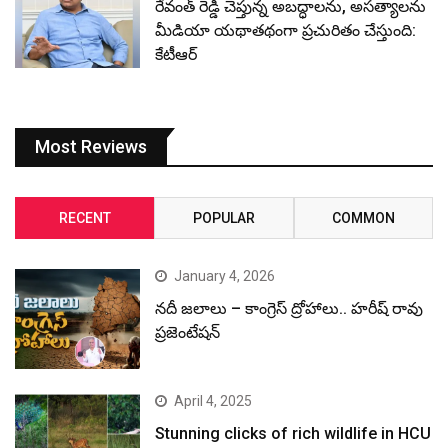
రేవంత్ రెడ్డి చెప్తున్న అబద్ధాలను, అసత్యాలను
మీడియా యథాతథంగా ప్రచురితం చేస్తుంది:
కేటీఆర్
Most Reviews
RECENT
POPULAR
COMMON
January 4, 2026
నదీ జలాలు – కాంగ్రెస్ ద్రోహాలు.. హరీష్ రావు
ప్రజెంటేషన్
April 4, 2025
Stunning clicks of rich wildlife in HCU