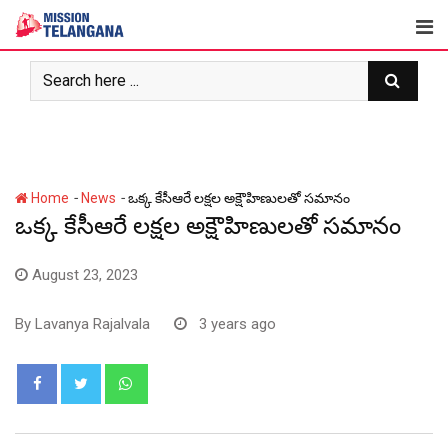
Skip
to
content
-
-
Home
News
ఒక్క కేసీఆరే లక్షల అక్షౌహిణులతో సమానం
ఒక్క కేసీఆరే లక్షల అక్షౌహిణులతో సమానం
August 23, 2023
By
Lavanya Rajalvala
3 years ago
Whatsapp