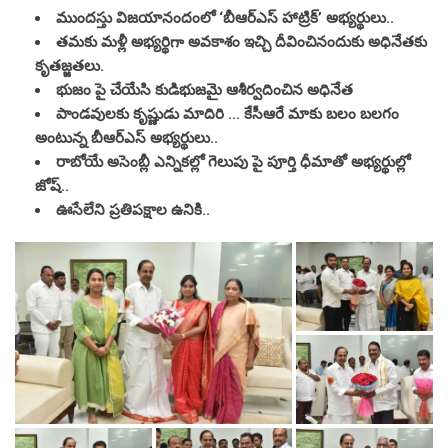
ముందస్తు విజయానందంలో ‘
బీఆర్ఎస్
హాట్రిక్’ అభ్యర్థులు..
తమకు మళ్లీ అభ్యర్థిగా అవకాశం ఇచ్చి దీవించినందుకు అధినేతకు
కృతజ్జతలు.
భుజం పై చేయేసి కుడిభుజమై ఆశీర్వదించిన అధినేత
పాండవులకు కృష్ణుడు మాదిరి … కేసీఆరే మాకు బలం బలగం
అంటున్న బీఆర్ఎస్ అభ్యర్థులు..
రాబోయే అసెంబ్లీ ఎన్నికల్లో గెలుపు పై పూర్తి ధీమాతో అభ్యర్థుల్లో
జోష్..
ఊసేలేని ప్రతిపక్షాల ఉనికి..