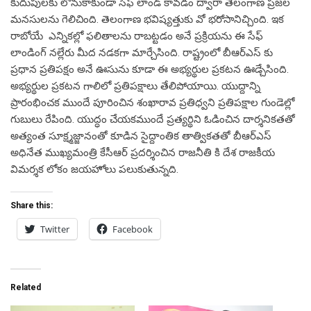
కుదుపులకు లోనుకాకుండా సేఫ్ లాండ్ కావడం ద్వారా తెలంగాణ ప్రజల
మనసులను గెలిచింది. తెలంగాణ భవిష్యత్తుకు వో భరోసానిచ్చింది. ఇక
రాబోయే ఎన్నికల్లో ఫలితాలను రాబట్టడం అనే ప్రక్రియను ఈ సేఫ్
లాండింగ్ నల్లేరు మీద నడకగా మార్చేసింది. రాష్ట్రంలో బీఆర్ఎస్ కు
ప్రధాన ప్రతిపక్షం అనే ఊసును కూడా ఈ అభ్యర్థుల ప్రకటన ఊడ్చేసింది.
అభ్యర్థుల ప్రకటన గాలిలో ప్రతిపక్షాలు తేలిపోయాయి. యుద్దాన్ని
ప్రారంభించక ముందే పూరించిన శంఖారావ ప్రతిధ్వని ప్రతిపక్షాల గుండెల్లో
గుబులు రేపింది. యుద్ధం చేయకముందే ప్రత్యర్థిని ఓడించిన దార్శనికతతో
అత్యంత సూక్ష్మజ్జానంతో కూడిన సైద్దాంతిక తాత్వికతతో బీఆర్ఎస్
అధినేత ముఖ్యమంత్రి కేసీఆర్ ప్రదర్శించిన రాజనీతి కి దేశ రాజకీయ
విమర్శక లోకం జయహోలు పలుకుతున్నది.
Share this:
Twitter
Facebook
Related