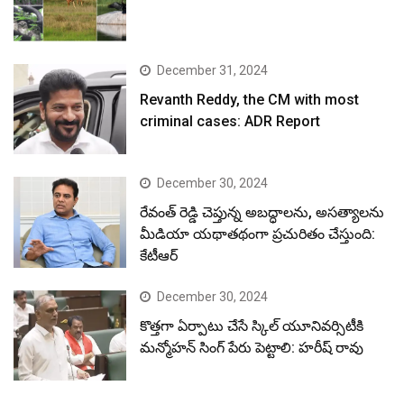
December 31, 2024
Revanth Reddy, the CM with most
criminal cases: ADR Report
December 30, 2024
రేవంత్ రెడ్డి చెప్తున్న అబద్ధాలను, అసత్యాలను
మీడియా యథాతథంగా ప్రచురితం చేస్తుంది:
కేటీఆర్
December 30, 2024
కొత్తగా ఏర్పాటు చేసే స్కిల్ యూనివర్సిటీకి
మన్మోహన్ సింగ్ పేరు పెట్టాలి: హరీష్ రావు