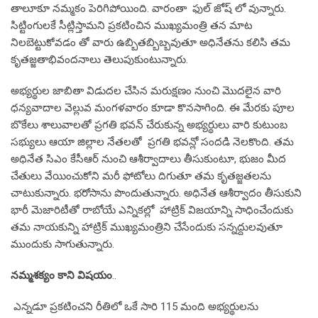
తాలూకూ నమ్మకం పెరిగిపోయింది. వారంతా ఫుల్ జోష్ లో వున్నారు.
సిట్టింగులకే సీట్లిస్తామని ప్రకటించిన ముఖ్యమంత్రి తన మాట
నిలబెట్టుకోవడం తో వారు ఉబ్బితబ్బిబ్బవుతూ అధినేతను కలిసి తమ
కృతజ్జతాభివందనాలు తెలుపుకుంటున్నారు.
అభ్యర్థుల జాబితా విడుదల చేసిన మరుక్షణం నుంచి మొదలైన వారి
ధన్యవాదాల వెల్లువ మంగళవారం కూడా కొనసాగింది. ఈ మేరకు పూల
బొకేలు శాలువాలతో ప్రగతి భవన్ చేరుకున్న అభ్యర్థులు వారి కుటుంబ
సభ్యులు ఆయా జిల్లాల నేతలతో ప్రగతి భవన్లో సందడి నెలకొంది. తమ
అధినేత సిఎం కేసీఆర్ నుంచి ఆశీర్వాదాలు తీసుకుంటూ, భుజం మీద
చేతులు వేయించుకోని మరీ ఫోటోలు దిగుతూ తమ కృతజ్జతలను
చాటుకున్నారు. భరోసాను పొందుతున్నారు. అధినేత ఆశీర్వాదం తీసుకుని
భారీ మెజారిటీతో రాబోయే ఎన్నికల్లో హాట్రిక్ విజయాన్ని సాధించేందుకు
తమ నాయకున్ని హాట్రిక్ ముఖ్యమంత్రిని చేసేందుకు సన్నద్దులవుతూ
ముందుకు సాగుతున్నారు.
నమ్మశక్యం కాని విషయం
..
ఎన్నడూ ప్రకటించని రీతిలో ఒకే సారి 115 మంది అభ్యర్థులను