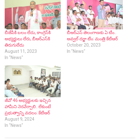
బీజేపీకి బలం లేదు, కాంగ్రెస్‌కి
బీఆర్ఎస్ తెలంగాణకు ఏ టీం..
అభ్యర్థులు లేరు, బీఆర్ఎస్‌కి
అవ్వల్ దర్జా టీం: మంత్రి కేటీఆర్
తిరుగులేదు
October 20, 2023
August 11, 2023
In "News"
In "News"
జీవో 46 అభ్యర్థులకు ఇచ్చిన
హామీని నెరవేర్చాలి.. లేకుంటే
ప్రభుత్వాన్ని వదలం: కేటీఆర్
August 9, 2024
In "News"