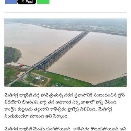
మేడిగడ్డ బ్యారేజీ వద్ద పోటెత్తుతున్న వరద ప్రవాహానికి సంబంధించిన డ్రోన్
వీడియోని బీఆర్ఎస్ పార్టీ తన అధికారిక ఎక్స్ ఖాతాలో పోస్ట్ చేసింది.
కాంగ్రెస్ కుట్రలను తట్టుకొని కాళేశ్వరం ప్రాజెక్టు నిలిచింది.. మేడిగడ్డ
నిండుకుండలా మారింది అని పేర్కొంది.
మేడిగడ్డ బ్యారేజీ మొత్తం కుంగిపోయింది.. కాళేశ్వరం కొట్టుకుపోయింది అని