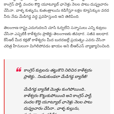
కాంగ్రెస్ పార్టీ, వందల కొద్ది యూట్యూబ్ ఛానెళ్లు నెలల పాటు దుష్ప్రచారం
చేసినా.. వాళ్ళ కుళ్ళును, కుతంత్రాలును కడిగేస్తూ లక్షల క్యూసెక్కుల వరద
నీరు నేడు మేడిగడ్డ వద్ద ప్రవహిస్తుంది అని తెలిపింది.
తెలంగాణ రాష్ట్ర ఎదుగుదలని చూసి ఓర్వలేని సన్నాసులు ఎన్ని కుట్రలు
చేసినా ఎప్పటికీ కాళేశ్వరం ప్రాజెక్టు తెలంగాణకు జీవధార.. సజీవ జలధార.
కేసీఆర్ మీద కక్షతో కాళేశ్వరం మీద బురదజల్లే ప్రయత్నం ఎవరు చేసినా
చరిత్ర హీనులుగా మిగిలిపోవడం ఖాయం అని బీఆర్ఎస్ వ్యాఖ్యానించింది.
కాంగ్రెస్ కుట్రలను తట్టుకొని నిలిచిన కాళేశ్వరం
ప్రాజెక్టు.. నిండుకుండలా మేడిగడ్డ బ్యారేజీ!
మేడిగడ్డ బ్యారేజీ మొత్తం కుంగిపోయింది..
కాళేశ్వరం కొట్టుకుపోయింది అని కాంగ్రెస్ పార్టీ,
వందల కొద్ది యూట్యూబ్ ఛానెళ్లు నెలల పాటు
దుష్ప్రచారం చేసినా.. వాళ్ళ కుల్లును,