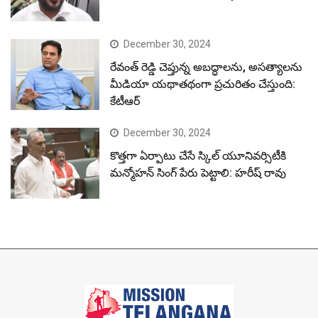
December 30, 2024
రేవంత్ రెడ్డి చెప్తున్న అబద్ధాలను, అసత్యాలను
మీడియా యథాతథంగా ప్రచురితం చేస్తుంది:
కేటీఆర్
December 30, 2024
కొత్తగా ఏర్పాటు చేసే స్కిల్ యూనివర్సిటీకి
మన్మోహన్ సింగ్ పేరు పెట్టాలి: హరీష్ రావు