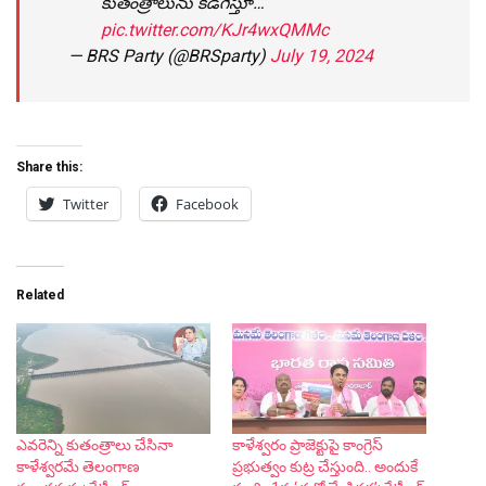
కుతంత్రాలును కడిగేస్తూ…
pic.twitter.com/KJr4wxQMMc
— BRS Party (@BRSparty)
July 19, 2024
Share this:
Twitter
Facebook
Related
ఎవరెన్ని కుతంత్రాలు చేసినా
కాళేశ్వరం ప్రాజెక్టుపై కాంగ్రెస్
కాళేశ్వరమే తెలంగాణ
ప్రభుత్వం కుట్ర చేస్తుంది.. అందుకే