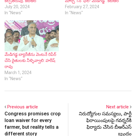
కల్పతరువు: కేటీఆర్
మార్చి 1న ‘ఛలో మేడిగడ్డ’: కేటీఆర్
July 20, 2024
February 27, 2024
In "News"
In "News"
మేడిగడ్డ బ్యారేజీను వెంటనే రిపేర్
చేసి రైతులకు నీళ్ళివ్వాలి: హరీష్
రావు
March 1, 2024
In "News"
Previous article
Next article
Congress promises crop
నిరుద్యోగుల సమస్యలు, పార్టీ
loan waiver for every
ఫిరాయింపులపై గవర్నర్‌కి
farmer, but reality tells a
ఫిర్యాదు చేసిన బీఆర్ఎస్
different story
బృందం