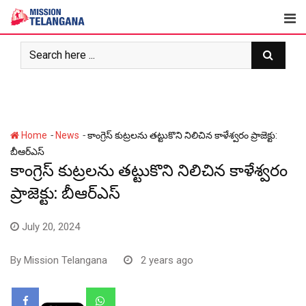
Skip
to
content
-
-
Home
News
కాంగ్రెస్ కుట్రలను తట్టుకొని నిలిచిన కాళేశ్వరం ప్రాజెక్టు:
బీఆర్ఎస్
కాంగ్రెస్ కుట్రలను తట్టుకొని నిలిచిన కాళేశ్వరం
ప్రాజెక్టు: బీఆర్ఎస్
July 20, 2024
By
Mission Telangana
2 years ago
Whatsapp