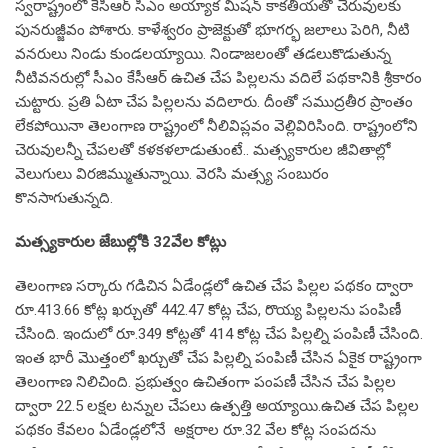
స్వ‌రాష్ట్రంలో కేసీఆర్ సీఎం అయ్యాక మిష‌న్ కాక‌తీయ‌తో చెరువుల‌కు
పున‌రుజ్జీవం పోశారు. కాళేశ్వ‌రం ప్రాజెక్టుతో భూగ‌ర్భ జ‌లాలు పెరిగి, నీటి
వ‌న‌రులు నిండు కుండ‌ల‌య్యాయి. నిండాజ‌లంతో త‌డ‌లుకొడుతున్న
నీటివ‌న‌రుల్లో సీఎం కేసీఆర్ ఉచిత చేప పిల్ల‌ల‌ను వ‌దిలే ప‌థ‌కానికి శ్రీకారం
చుట్టారు. ప్ర‌తి ఏటా చేప పిల్ల‌ల‌ను వ‌దిలారు. దీంతో సముద్రతీర ప్రాంతం
లేకపోయినా తెలంగాణ రాష్ట్రంలో నీలివిప్లవం వెల్లివిరిసింది. రాష్ట్రంలోని
చెరువులన్నీ చేపలతో కళకళలాడుతుంటే.. మత్స్యకారుల జీవితాల్లో
వెలుగులు విరజిమ్ముతున్నాయి. వెరసి మత్స్య సంబురం
కొనసాగుతున్నది.
మ‌త్స్య‌కారుల జేబుల్లోకి 32వేల కోట్లు
తెలంగాణ స‌ర్కారు గడిచిన ఏడేండ్లలో ఉచిత చేప పిల్ల‌ల ప‌థ‌కం ద్వారా
రూ.413.66 కోట్ల ఖర్చుతో 442.47 కోట్ల చేప, రొయ్య పిల్లలను పంపిణీ
చేసింది. ఇందులో రూ.349 కోట్లతో 414 కోట్ల చేప పిల్లల్ని పంపిణీ చేసింది.
ఇంత భారీ మొత్తంలో ఖర్చుతో చేప పిల్లల్ని పంపిణీ చేసిన ఏకైక రాష్ట్రంగా
తెలంగాణ నిలిచింది. ప్రభుత్వం ఉచితంగా పంపణీ చేసిన చేప పిల్లల
ద్వారా 22.5 లక్షల టన్నుల చేపలు ఉత్పత్తి అయ్యాయి.ఉచిత చేప పిల్ల‌ల
ప‌థ‌కం కేవ‌లం ఏడేండ్ల‌లోనే అక్షరాల రూ.32 వేల కోట్ల సంపదను