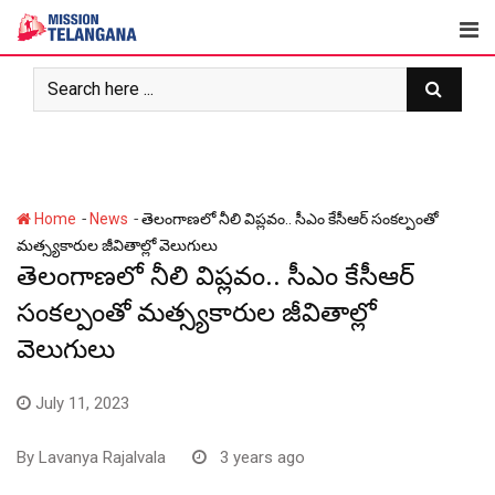
Skip
to
content
-
-
Home
News
తెలంగాణ‌లో నీలి విప్ల‌వం.. సీఎం కేసీఆర్ సంక‌ల్పంతో
మ‌త్స్య‌కారుల జీవితాల్లో వెలుగులు
తెలంగాణ‌లో నీలి విప్ల‌వం.. సీఎం కేసీఆర్
సంక‌ల్పంతో మ‌త్స్య‌కారుల జీవితాల్లో
వెలుగులు
July 11, 2023
By
Lavanya Rajalvala
3 years ago