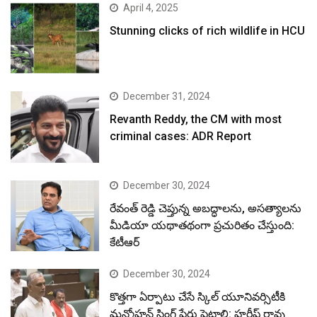
April 4, 2025
Stunning clicks of rich wildlife in HCU
December 31, 2024
Revanth Reddy, the CM with most
criminal cases: ADR Report
December 30, 2024
రేవంత్ రెడ్డి చెప్తున్న అబద్ధాలను, అసత్యాలను
మీడియా యథాతథంగా ప్రచురితం చేస్తుంది:
కేటీఆర్
December 30, 2024
కొత్తగా ఏర్పాటు చేసే స్కిల్ యూనివర్సిటీకి
మన్మోహన్ సింగ్ పేరు పెట్టాలి: హరీష్ రావు