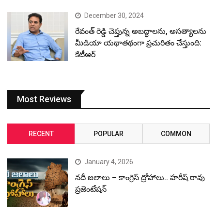
December 30, 2024
రేవంత్ రెడ్డి చెప్తున్న అబద్ధాలను, అసత్యాలను
మీడియా యథాతథంగా ప్రచురితం చేస్తుంది:
కేటీఆర్
Most Reviews
RECENT
POPULAR
COMMON
January 4, 2026
నదీ జలాలు – కాంగ్రెస్ ద్రోహాలు.. హరీష్ రావు
ప్రజెంటేషన్