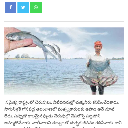
Whatsapp
స‌మైక్య రాష్ట్రంలో చెరువులు, నీటివ‌న‌రుల్లో చుక్క‌నీరు క‌నిపించేదికాదు.
సాగునీళ్ల‌కే గోస‌ప‌డ్డ తెలంగాణ‌లో మ‌త్స్య‌కారుల‌కు ఉపాధి అనే మాటే
లేదు. ఎప్పుడో కాల‌మైన‌ప్పుడు చెరువుల్లో చేప‌లొస్తే ప‌ట్టుకొని
అమ్ముకొనేవారు. చాలీచాల‌ని డ‌బ్బుల‌తో దుర్భ‌ర జీవ‌నం గ‌డిపేవారు. కానీ