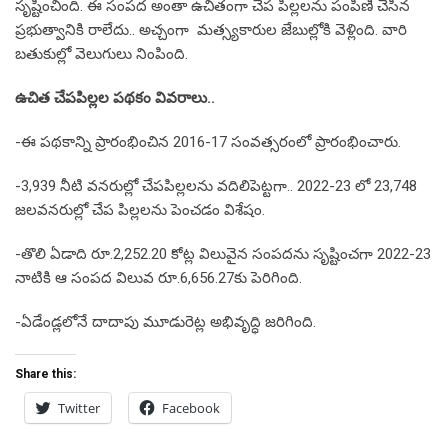
సృష్టించింది. ఈ సంపద అంతా ఉచితంగా చేప పిల్లలను పంపిణీ చేసిన
ప్రభుత్వానికి రాలేదు.. అచ్చంగా మత్స్యకారుల జేబుల్లోకి వెళ్లింది. వారి
బ‌తుకుల్లో వెలుగులు నింపింది.
ఉచిత చేప‌పిల్ల‌ల ప‌థ‌కం వివ‌రాలు..
-ఈ పథకాన్ని ప్రారంభించిన 2016-17 సంవత్సరంలో ప్రారంభించారు.
-3,939 నీటి వనరుల్లో చేపపిల్లలను వదిలిపెట్టగా.. 2022-23 లో 23,748
జలవనరుల్లో చేప పిల్లలను పెంచడం విశేషం.
-తొలి ఏడాది రూ.2,252.20 కోట్ల విలువైన సంపదను సృష్టించగా 2022-23
నాటికి ఆ సంపద విలువ రూ.6,656.27కు పెరిగింది.
-ఏడేండ్లలోనే దాదాపు మూడురెట్ల అభివృద్ధి జ‌రిగింది.
Share this:
Twitter
Facebook