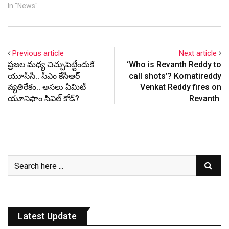
In "News"
Previous article
Next article
ప్ర‌జ‌ల మ‌ధ్య చిచ్చుపెట్టేందుకే
‘Who is Revanth Reddy to
యూసీసీ.. సీఎం కేసీఆర్
call shots’? Komatireddy
వ్య‌తిరేకం.. అస‌లు ఏమిటీ
Venkat Reddy fires on
యూనిఫాం సివిల్ కోడ్‌?
Revanth
Latest Update