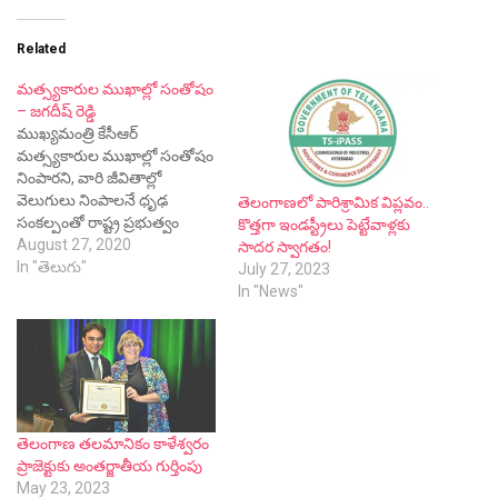
Related
మత్స్యకారుల ముఖాల్లో సంతోషం
– జగదీష్ రెడ్డి
ముఖ్యమంత్రి కేసీఆర్
మత్స్యకారుల ముఖాల్లో సంతోషం
నింపారని, వారి జీవితాల్లో
వెలుగులు నింపాలనే ధృఢ
తెలంగాణ‌లో పారిశ్రామిక విప్ల‌వం..
సంకల్పంతో రాష్ట్ర ప్రభుత్వం
కొత్త‌గా ఇండ‌స్ట్రీలు పెట్టేవాళ్ల‌కు
ముందుకు సాగుతోందని విద్యుత్
August 27, 2020
సాద‌ర స్వాగ‌తం!
శాఖామంత్రి జగదీష్ రెడ్డి అన్నారు.
In "తెలుగు"
July 27, 2023
In "News"
తెలంగాణ తలమానికం కాళేశ్వరం
ప్రాజెక్టుకు అంతర్జాతీయ గుర్తింపు
May 23, 2023